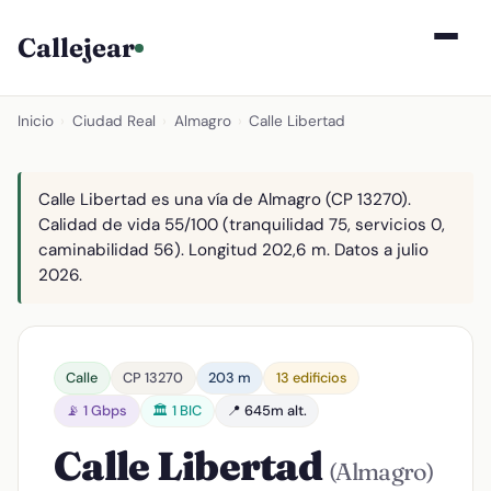
Callejear
Inicio
›
Ciudad Real
›
Almagro
›
Calle Libertad
Calle Libertad es una vía de Almagro (CP 13270).
Calidad de vida 55/100 (tranquilidad 75, servicios 0,
caminabilidad 56). Longitud 202,6 m. Datos a julio
2026.
Calle
CP 13270
203 m
13 edificios
📡 1 Gbps
🏛️ 1 BIC
📍 645m alt.
Calle Libertad
(Almagro)