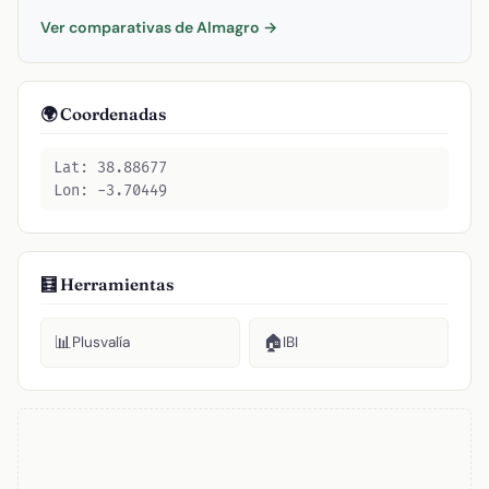
Ver comparativas de Almagro →
🌍 Coordenadas
Lat: 38.88677
Lon: -3.70449
🧮 Herramientas
📊
🏠
Plusvalía
IBI