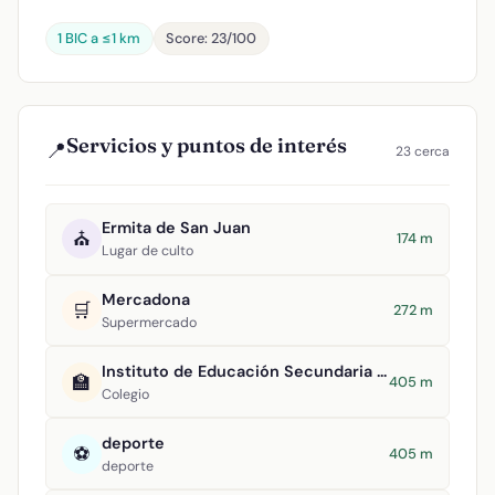
1 BIC a ≤1 km
Score: 23/100
Servicios y puntos de interés
📍
23 cerca
Ermita de San Juan
⛪
174 m
Lugar de culto
Mercadona
🛒
272 m
Supermercado
Instituto de Educación Secundaria Antonio Calvín
🏫
405 m
Colegio
deporte
⚽
405 m
deporte