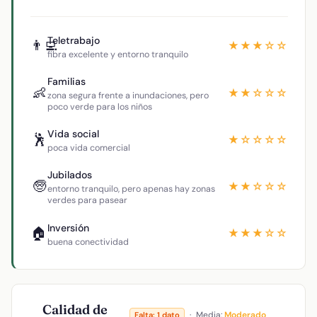
Teletrabajo
👨‍💻
★★★☆☆
fibra excelente y entorno tranquilo
Familias
👶
★★☆☆☆
zona segura frente a inundaciones, pero
poco verde para los niños
Vida social
🕺
★☆☆☆☆
poca vida comercial
Jubilados
🧓
★★☆☆☆
entorno tranquilo, pero apenas hay zonas
verdes para pasear
Inversión
🏠
★★★☆☆
buena conectividad
Calidad de
·
Media:
Moderado
Falta: 1 dato