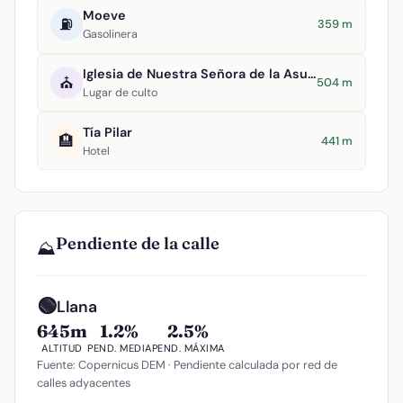
Moeve
⛽
359 m
Gasolinera
Iglesia de Nuestra Señora de la Asunción
⛪
504 m
Lugar de culto
Tía Pilar
🏨
441 m
Hotel
Pendiente de la calle
⛰️
🟢
Llana
645m
1.2%
2.5%
ALTITUD
PEND. MEDIA
PEND. MÁXIMA
Fuente: Copernicus DEM · Pendiente calculada por red de
calles adyacentes