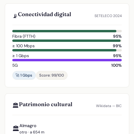
Conectividad digital
📡
SETELECO 2024
Fibra (FTTH)
95%
≥ 100 Mbps
99%
≥ 1 Gbps
95%
5G
100%
🚀 1 Gbps
Score: 99/100
Patrimonio cultural
🏛️
Wikidata — BIC
Almagro
🏛️
otro · a 654 m