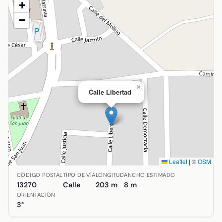
+
−
×
Calle Libertad
Leaflet
|
©
OSM
Ubicación de Calle Libertad en Almagro, Ciudad Real. Coor
CÓDIGO POSTAL
TIPO DE VÍA
LONGITUD
ANCHO ESTIMADO
13270
Calle
203 m
8 m
ORIENTACIÓN
3°