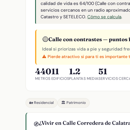
calidad de vida es 64/100 (Calle con contr
servicios cercanos en un radio aproximad
Catastro y SETELECO.
Cómo se calcula
.
🟡
Calle con contrastes — puntos f
Ideal si priorizas vida a pie y seguridad f
⚠️ Pierde atractivo si para ti es importante 
440
11
1.2
51
METROS
EDIFICIOS
PLANTAS MEDIA
SERVICIOS CERC
🏡 Residencial
🏛️ Patrimonio
¿Vivir en Calle Corredera de Calatr
🧭