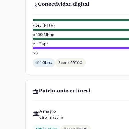
Conectividad digital
📡
Fibra (FTTH)
≥ 100 Mbps
≥ 1 Gbps
5G
🚀 1 Gbps
Score: 99/100
Patrimonio cultural
🏛️
Almagro
🏛️
otro · a 723 m