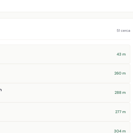
51 cerca
43 m
260 m
n
288 m
277 m
304 m