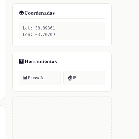
🌍 Coordenadas
Lat: 38.89361
Lon: -3.70709
🧮 Herramientas
📊
🏠
Plusvalía
IBI