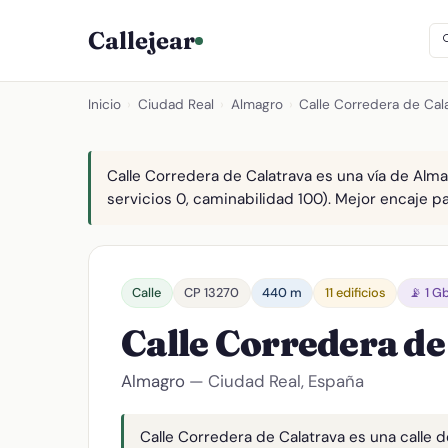
Callejear
Inicio
›
Ciudad Real
›
Almagro
›
Calle Corredera de Cal
Calle Corredera de Calatrava es una vía de Alma
servicios 0, caminabilidad 100). Mejor encaje par
Calle
CP 13270
440 m
11 edificios
📡 1 G
Calle Corredera de
Almagro
— Ciudad Real, España
Calle Corredera de Calatrava es una calle d