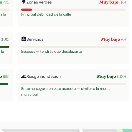
🌳
to
Muy bajo
Zonas verdes
(75)
(10)
a la
Principal debilidad de la calle
🏥
o
Muy bajo
Servicios
(100)
(0)
 la
Escasos — tendrás que desplazarte
🌊
to
Muy bajo
Riesgo inundación
(99)
(100)
Entorno seguro en este aspecto — similar a la media
municipal