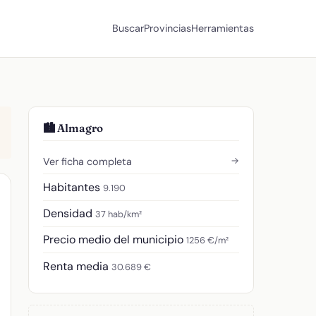
Buscar
Provincias
Herramientas
🏙️ Almagro
→
Ver ficha completa
Habitantes
9.190
Densidad
37 hab/km²
Precio medio del municipio
1256 €/m²
Renta media
30.689 €