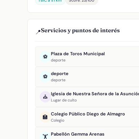
1 BIC a ≤1 km
Score: 23/100
Servicios y puntos de interés
📍
Plaza de Toros Municipal
⚽
deporte
deporte
⚽
deporte
Iglesia de Nuestra Señora de la Asunció
⛪
Lugar de culto
Colegio Público Diego de Almagro
🏫
Colegio
Pabellón Gemma Arenas
🏋️