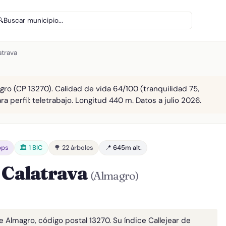
🔍
Buscar municipio...
atrava
gro (CP 13270). Calidad de vida 64/100 (tranquilidad 75,
a perfil: teletrabajo. Longitud 440 m. Datos a julio 2026.
bps
🏛️ 1 BIC
🌳 22 árboles
📍 645m alt.
 Calatrava
(Almagro)
e Almagro, código postal 13270. Su índice Callejear de