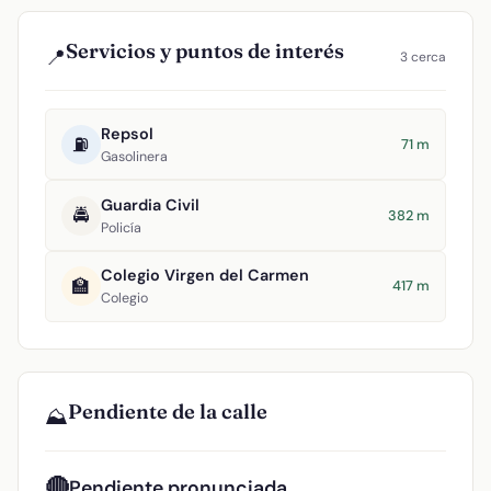
Servicios y puntos de interés
📍
3 cerca
Repsol
⛽
71 m
Gasolinera
Guardia Civil
🚔
382 m
Policía
Colegio Virgen del Carmen
🏫
417 m
Colegio
Pendiente de la calle
⛰️
🔴
Pendiente pronunciada