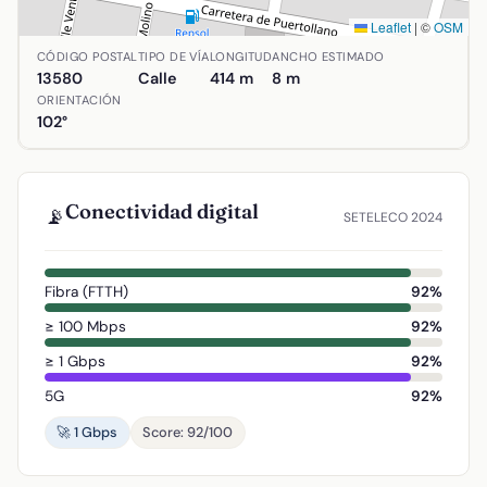
Leaflet
|
©
OSM
Ubicación de Calle Alfonso XII en Almodóvar del Campo, Ci
CÓDIGO POSTAL
TIPO DE VÍA
LONGITUD
ANCHO ESTIMADO
13580
Calle
414 m
8 m
ORIENTACIÓN
102°
Conectividad digital
📡
SETELECO 2024
Fibra (FTTH)
92%
≥ 100 Mbps
92%
≥ 1 Gbps
92%
5G
92%
🚀 1 Gbps
Score: 92/100