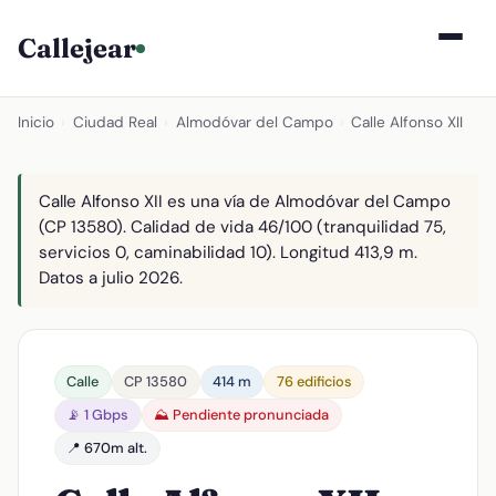
Callejear
Inicio
›
Ciudad Real
›
Almodóvar del Campo
›
Calle Alfonso XII
Calle Alfonso XII es una vía de Almodóvar del Campo
(CP 13580). Calidad de vida 46/100 (tranquilidad 75,
servicios 0, caminabilidad 10). Longitud 413,9 m.
Datos a julio 2026.
Calle
CP 13580
414 m
76 edificios
📡 1 Gbps
⛰️ Pendiente pronunciada
📍 670m alt.