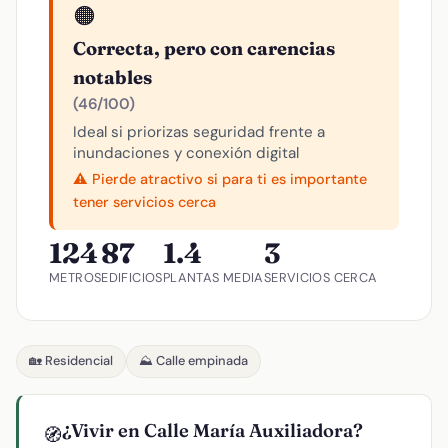
🟠
Correcta, pero con carencias
notables
(46/100)
Ideal si priorizas seguridad frente a
inundaciones y conexión digital
⚠️ Pierde atractivo si para ti es importante
tener servicios cerca
124
87
1.4
3
METROS
EDIFICIOS
PLANTAS MEDIA
SERVICIOS CERCA
🏡 Residencial
⛰️ Calle empinada
¿Vivir en Calle María Auxiliadora?
🧭