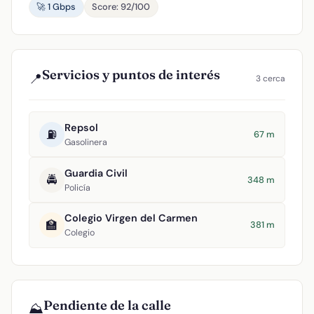
🚀 1 Gbps
Score: 92/100
Servicios y puntos de interés
📍
3 cerca
Repsol
⛽
67 m
Gasolinera
Guardia Civil
🚔
348 m
Policía
Colegio Virgen del Carmen
🏫
381 m
Colegio
Pendiente de la calle
⛰️