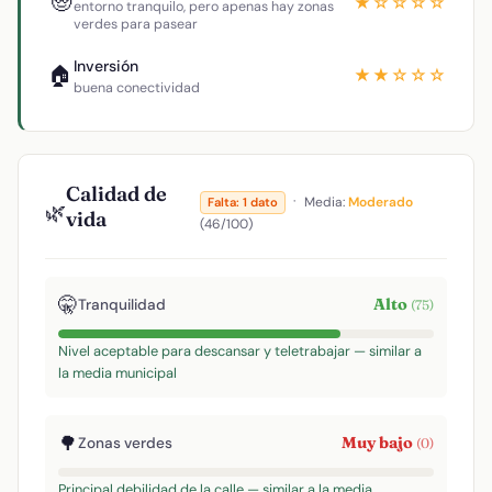
🧓
★☆☆☆☆
entorno tranquilo, pero apenas hay zonas
verdes para pasear
Inversión
🏠
★★☆☆☆
buena conectividad
Calidad de
·
Media:
Moderado
Falta: 1 dato
🌿
vida
(46/100)
🤫
Alto
Tranquilidad
(75)
Nivel aceptable para descansar y teletrabajar — similar a
la media municipal
🌳
Muy bajo
Zonas verdes
(0)
Principal debilidad de la calle — similar a la media