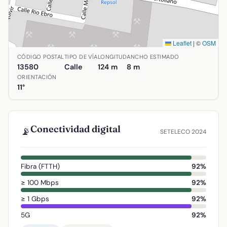
Leaflet
|
©
OSM
Ubicación de Calle María Auxiliadora en Almodóvar del C
CÓDIGO POSTAL
TIPO DE VÍA
LONGITUD
ANCHO ESTIMADO
13580
Calle
124 m
8 m
ORIENTACIÓN
11°
Conectividad digital
📡
SETELECO 2024
Fibra (FTTH)
92%
≥ 100 Mbps
92%
≥ 1 Gbps
92%
5G
92%