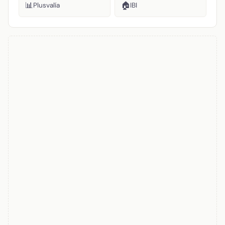
📊
🏠
Plusvalía
IBI