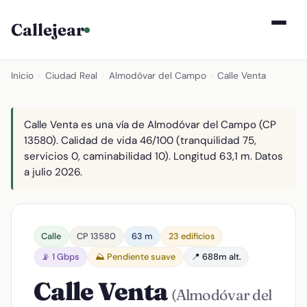
Callejear
Inicio
›
Ciudad Real
›
Almodóvar del Campo
›
Calle Venta
Calle Venta es una vía de Almodóvar del Campo (CP
13580). Calidad de vida 46/100 (tranquilidad 75,
servicios 0, caminabilidad 10). Longitud 63,1 m. Datos
a julio 2026.
Calle
CP 13580
63 m
23 edificios
📡 1 Gbps
⛰️ Pendiente suave
📍 688m alt.
Calle Venta
(Almodóvar del