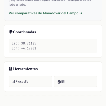
lado a lado.
Ver comparativas de Almodóvar del Campo →
🌍 Coordenadas
Lat: 38.71195
Lon: -4.17001
🧮 Herramientas
📊
🏠
Plusvalía
IBI