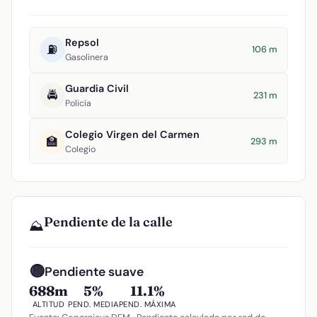
Repsol
⛽
106 m
Gasolinera
Guardia Civil
🚔
231 m
Policía
Colegio Virgen del Carmen
🏫
293 m
Colegio
Pendiente de la calle
⛰️
🟡
Pendiente suave
688m
5%
11.1%
ALTITUD
PEND. MEDIA
PEND. MÁXIMA