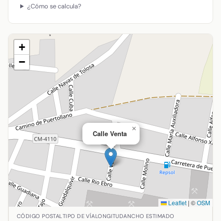
¿Cómo se calcula?
+
−
×
Calle Venta
Leaflet
|
©
OSM
Ubicación de Calle Venta en Almodóvar del Campo, Ciudad 
CÓDIGO POSTAL
TIPO DE VÍA
LONGITUD
ANCHO ESTIMADO