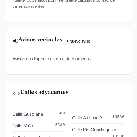
Fuente: Copernicus DEM · Pendiente calculada por red de
calles adyacentes
Avisos vecinales
📢
+ Nuevo aviso
Avisos no disponibles en este momento.
Calles adyacentes
↔️
13580
Calle Guadiana
13580
Calle Alfonso X
13580
Calle Miño
Calle Río Guadalquivir
13580