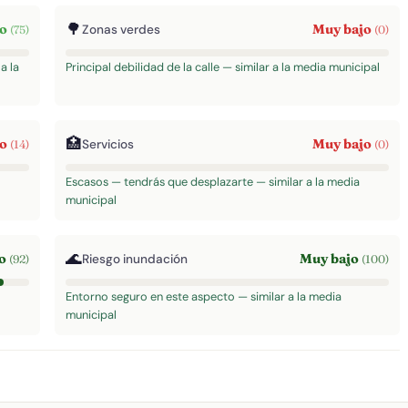
🌳
to
Muy bajo
Zonas verdes
(75)
(0)
a la
Principal debilidad de la calle — similar a la media municipal
🏥
jo
Muy bajo
Servicios
(14)
(0)
Escasos — tendrás que desplazarte — similar a la media
municipal
🌊
to
Muy bajo
Riesgo inundación
(92)
(100)
Entorno seguro en este aspecto — similar a la media
municipal