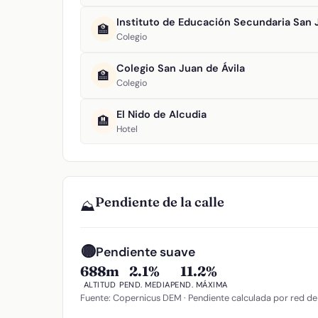
Instituto de Educación Secundaria San 
🏫
Colegio
Colegio San Juan de Ávila
🏫
Colegio
El Nido de Alcudia
🏨
Hotel
Pendiente de la calle
⛰️
🟡
Pendiente suave
688m
2.1%
11.2%
ALTITUD
PEND. MEDIA
PEND. MÁXIMA
Fuente: Copernicus DEM · Pendiente calculada por red de