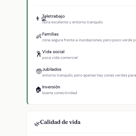
Teletrabajo
👨‍💻
fibra excelente y entorno tranquilo
Familias
👶
zona segura frente a inundaciones, pero poco verde p
Vida social
🕺
poca vida comercial
Jubilados
🧓
entorno tranquilo, pero apenas hay zonas verdes par
Inversión
🏠
buena conectividad
Calidad de vida
🌿