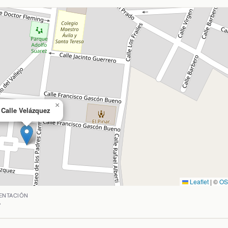
×
Calle Velázquez
Leaflet
|
©
O
Campo, Ciudad Real. Coordenadas: latitud 38.7034430500000
ENTACIÓN
°