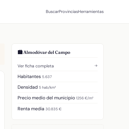
Buscar
Provincias
Herramientas
🏙️ Almodóvar del Campo
→
Ver ficha completa
Habitantes
5.637
Densidad
5 hab/km²
Precio medio del municipio
1256 €/m²
Renta media
30.835 €