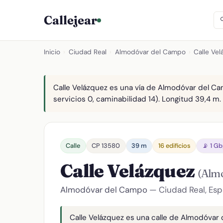
Callejear
Inicio
›
Ciudad Real
›
Almodóvar del Campo
›
Calle Ve
Calle Velázquez es una vía de Almodóvar del Cam
servicios 0, caminabilidad 14). Longitud 39,4 m. 
Calle
CP 13580
39 m
16 edificios
📡 1 G
Calle Velázquez
(Alm
Almodóvar del Campo
— Ciudad Real, Es
Calle Velázquez es una calle de Almodóvar 