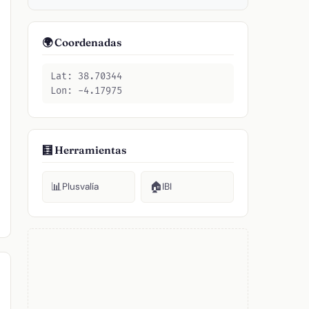
🌍 Coordenadas
Lat: 38.70344
Lon: -4.17975
🧮 Herramientas
📊
🏠
Plusvalía
IBI