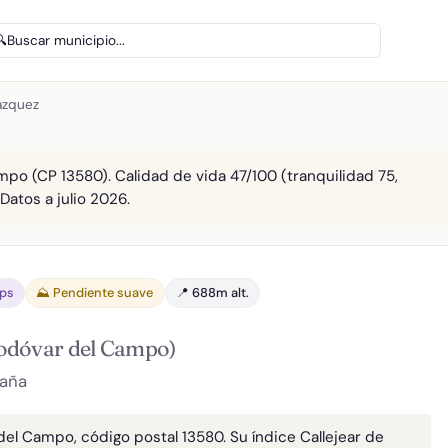
🔍
Buscar municipio...
lázquez
po (CP 13580). Calidad de vida 47/100 (tranquilidad 75,
Datos a julio 2026.
bps
⛰️ Pendiente suave
📍 688m alt.
odóvar del Campo)
paña
del Campo, código postal 13580. Su índice Callejear de