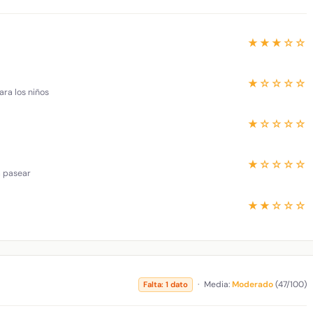
★★★☆☆
★☆☆☆☆
ara los niños
★☆☆☆☆
★☆☆☆☆
a pasear
★★☆☆☆
·
Media:
Moderado
(47/100)
Falta: 1 dato