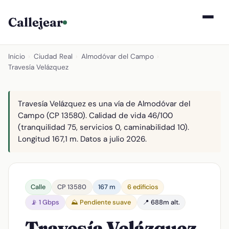
Callejear
Inicio
›
Ciudad Real
›
Almodóvar del Campo
›
Travesía Velázquez
Travesía Velázquez es una vía de Almodóvar del
Campo (CP 13580). Calidad de vida 46/100
(tranquilidad 75, servicios 0, caminabilidad 10).
Longitud 167,1 m. Datos a julio 2026.
Calle
CP 13580
167 m
6 edificios
📡 1 Gbps
⛰️ Pendiente suave
📍 688m alt.
Travesía Velázquez