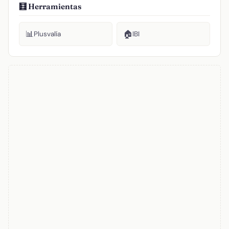
🧮 Herramientas
📊
🏠
Plusvalía
IBI