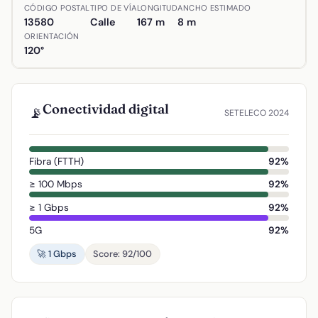
Ubicación de Travesía Velázquez en Almodóvar del Campo,
CÓDIGO POSTAL
TIPO DE VÍA
LONGITUD
ANCHO ESTIMADO
13580
Calle
167 m
8 m
ORIENTACIÓN
120°
Conectividad digital
📡
SETELECO 2024
Fibra (FTTH)
92%
≥ 100 Mbps
92%
≥ 1 Gbps
92%
5G
92%
🚀 1 Gbps
Score: 92/100