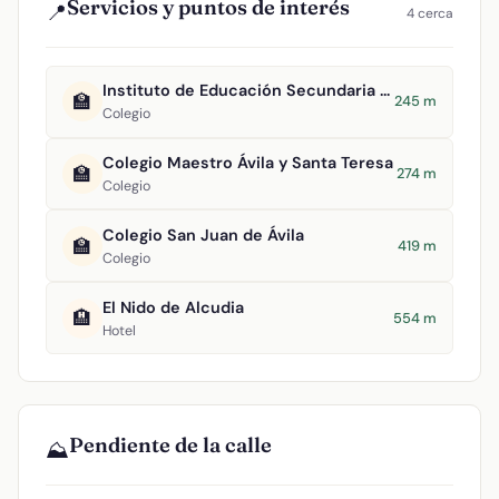
Servicios y puntos de interés
📍
4 cerca
Instituto de Educación Secundaria San Juan Bautista
🏫
245 m
Colegio
Colegio Maestro Ávila y Santa Teresa
🏫
274 m
Colegio
Colegio San Juan de Ávila
🏫
419 m
Colegio
El Nido de Alcudia
🏨
554 m
Hotel
Pendiente de la calle
⛰️