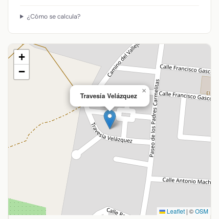
¿Cómo se calcula?
+
−
×
Travesía Velázquez
Leaflet
|
©
OSM