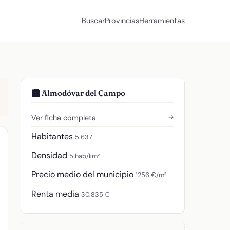
Buscar
Provincias
Herramientas
🏙️ Almodóvar del Campo
→
Ver ficha completa
Habitantes
5.637
Densidad
5 hab/km²
Precio medio del municipio
1256 €/m²
Renta media
30.835 €