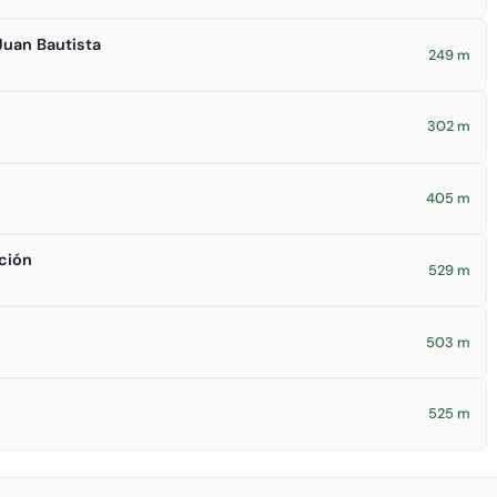
Juan Bautista
249 m
302 m
405 m
ción
529 m
503 m
525 m