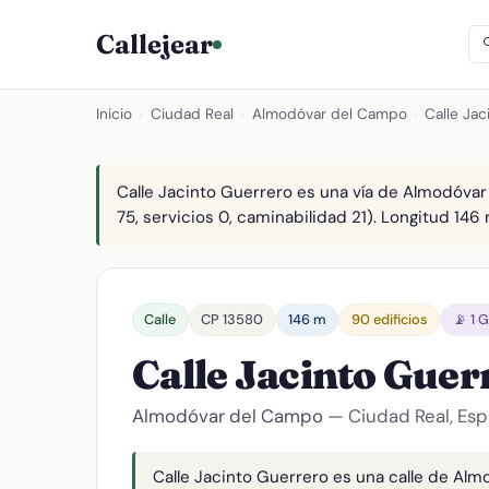
Callejear
Inicio
›
Ciudad Real
›
Almodóvar del Campo
›
Calle Jac
Calle Jacinto Guerrero es una vía de Almodóvar
75, servicios 0, caminabilidad 21). Longitud 146 
Calle
CP 13580
146 m
90 edificios
📡 1 
Calle Jacinto Gue
Almodóvar del Campo
— Ciudad Real, Es
Calle Jacinto Guerrero es una calle de Alm