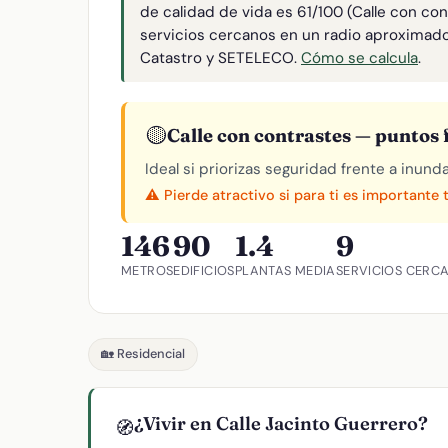
de calidad de vida es 61/100 (Calle con co
servicios cercanos en un radio aproximad
Catastro y SETELECO.
Cómo se calcula
.
🟡
Calle con contrastes — puntos f
Ideal si priorizas seguridad frente a inund
⚠️ Pierde atractivo si para ti es importante 
146
90
1.4
9
METROS
EDIFICIOS
PLANTAS MEDIA
SERVICIOS CERC
🏡 Residencial
¿Vivir en Calle Jacinto Guerrero?
🧭