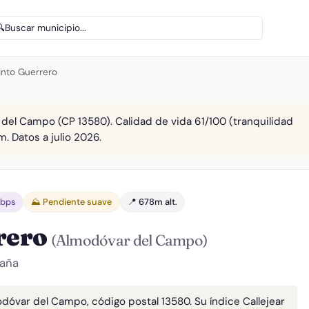
🔍
Buscar municipio...
into Guerrero
 del Campo (CP 13580). Calidad de vida 61/100 (tranquilidad
m. Datos a julio 2026.
Gbps
⛰️ Pendiente suave
📍 678m alt.
rrero
(Almodóvar del Campo)
paña
odóvar del Campo, código postal 13580. Su índice Callejear