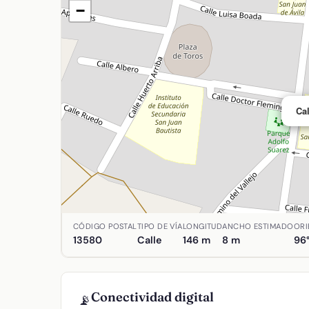
−
Cal
Ubicación de Calle Jacinto Guerrero en Almodó
CÓDIGO POSTAL
TIPO DE VÍA
LONGITUD
ANCHO ESTIMADO
ORI
13580
Calle
146 m
8 m
96
Conectividad digital
📡