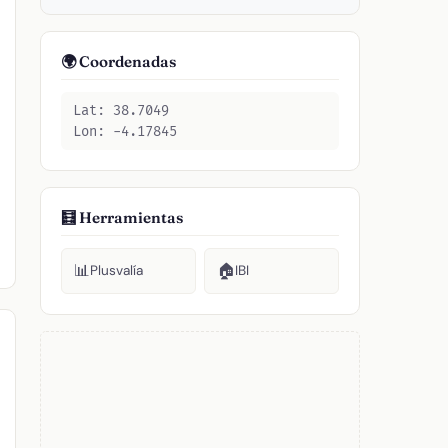
🌍 Coordenadas
Lat: 38.7049
Lon: -4.17845
🧮 Herramientas
📊
🏠
Plusvalía
IBI