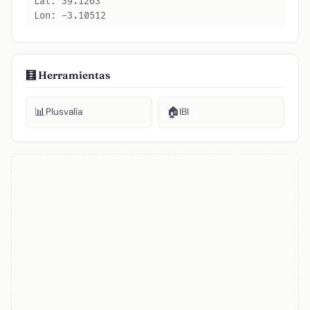
Lat: 39.1263
Lon: -3.10512
🧮 Herramientas
📊
🏠
Plusvalía
IBI