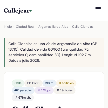
Callejear
Inicio
›
Ciudad Real
›
Argamasilla de Alba
›
Calle Ciencias
Calle Ciencias es una vía de Argamasilla de Alba (CP
13710). Calidad de vida 60/100 (tranquilidad 75,
servicios 0, caminabilidad 80). Longitud 192,7 m.
Datos a julio 2026.
Calle
CP 13710
193 m
3 edificios
🚌 1 paradas
📡 1 Gbps
🌳 1 árboles
📍 671m alt.