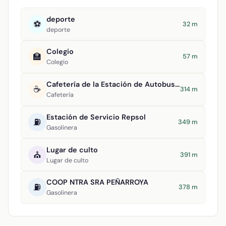
deporte
⚽
32 m
deporte
Colegio
🏫
57 m
Colegio
Cafetería de la Estación de Autobuses
☕
314 m
Cafetería
Estación de Servicio Repsol
⛽
349 m
Gasolinera
Lugar de culto
⛪
391 m
Lugar de culto
COOP NTRA SRA PEÑARROYA
⛽
378 m
Gasolinera