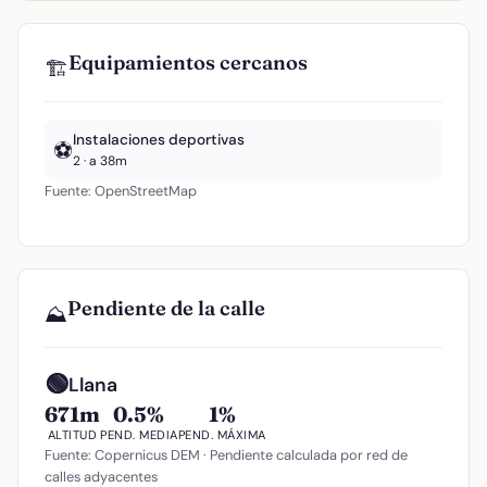
Equipamientos cercanos
🏗️
Instalaciones deportivas
⚽
2 · a 38m
Fuente: OpenStreetMap
Pendiente de la calle
⛰️
🟢
Llana
671m
0.5%
1%
ALTITUD
PEND. MEDIA
PEND. MÁXIMA
Fuente: Copernicus DEM · Pendiente calculada por red de
calles adyacentes