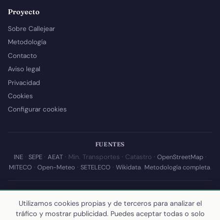
Proyecto
Sobre Callejear
Metodología
Contacto
Aviso legal
Privacidad
Cookies
Configurar cookies
FUENTES
INE
·
SEPE
·
AEAT
· Min. Transportes · Catastro ·
OpenStreetMap
·
MITECO
·
Open-Meteo
·
SETELECO
·
Wikidata
.
Metodología completa
.
© 2026 Callejear.com — Directorio municipal de España con datos
abiertos. Desarrollado y mantenido por
Yoel Castaño
.
Utilizamos cookies propias y de terceros para analizar el
tráfico y mostrar publicidad. Puedes aceptar todas o solo