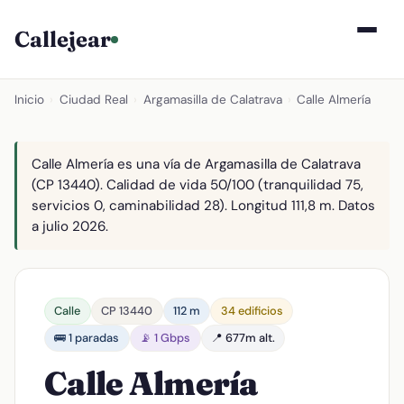
Callejear
Inicio
›
Ciudad Real
›
Argamasilla de Calatrava
›
Calle Almería
Calle Almería es una vía de Argamasilla de Calatrava
(CP 13440). Calidad de vida 50/100 (tranquilidad 75,
servicios 0, caminabilidad 28). Longitud 111,8 m. Datos
a julio 2026.
Calle
CP 13440
112 m
34 edificios
🚌 1 paradas
📡 1 Gbps
📍 677m alt.
Calle Almería