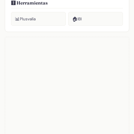
🧮 Herramientas
📊
🏠
Plusvalía
IBI