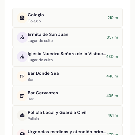
Colegio
🏫
210 m
Colegio
Ermita de San Juan
⛪
357 m
Lugar de culto
Iglesia Nuestra Señora de la Visitación
⛪
430 m
Lugar de culto
Bar Donde Sea
🍺
448 m
Bar
Bar Cervantes
🍺
435 m
Bar
Policía Local y Guardia Civil
🚔
461 m
Policía
Urgencias medicas y atención primaria
🏥
470 m