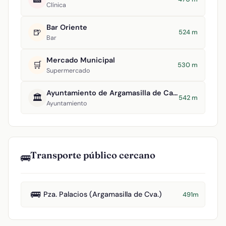
Clínica
Bar Oriente
🍺
524 m
Bar
Mercado Municipal
🛒
530 m
Supermercado
Ayuntamiento de Argamasilla de Calatrava
🏛️
542 m
Ayuntamiento
Transporte público cercano
🚌
🚌
Pza. Palacios (Argamasilla de Cva.)
491m