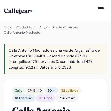
Callejear
Inicio
›
Ciudad Real
›
Argamasilla de Calatrava
›
Calle Antonio Machado
Calle Antonio Machado es una vía de Argamasilla de
Calatrava (CP 13440). Calidad de vida 52/100
(tranquilidad 75, servicios 0, caminabilidad 42).
Longitud 90,2 m. Datos a julio 2026.
Calle
CP 13440
90 m
32 edificios
🚌 1 paradas
📡 1 Gbps
📍 677m alt.
Calle Antonio