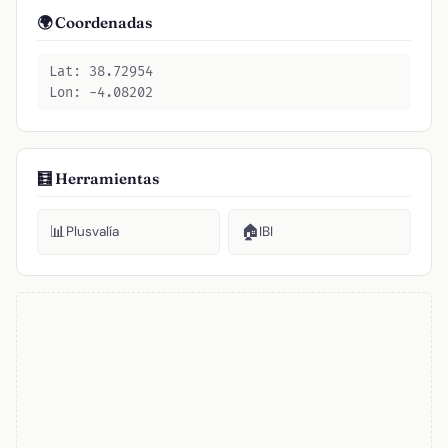
🌍 Coordenadas
Lat: 38.72954
Lon: -4.08202
🧮 Herramientas
📊
🏠
Plusvalía
IBI