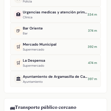
Policía
Urgencias medicas y atención primaria
🏥
334 m
Clínica
Bar Oriente
🍺
374 m
Bar
Mercado Municipal
🛒
392 m
Supermercado
La Despensa
🛒
474 m
Supermercado
Ayuntamiento de Argamasilla de Calatrava
🏛️
397 m
Ayuntamiento
Transporte público cercano
🚌