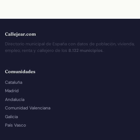
Callejear.com
Directorio municipal de España con datos de población, vivienda,
empleo, renta y callejero de los
8.132 municipios
.
Comunidades
Cataluña
Madrid
Andalucía
Comunidad Valenciana
Galicia
País Vasco