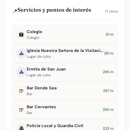
Servicios y puntos de interés
📍
17 cerca
Colegio
🏫
61 m
Colegio
Iglesia Nuestra Señora de la Visitación
⛪
281 m
Lugar de culto
Ermita de San Juan
⛪
286 m
Lugar de culto
Bar Donde Sea
🍺
297 m
Bar
Bar Cervantes
🍺
285 m
Bar
Policía Local y Guardia Civil
🚔
323 m