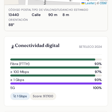
Leaflet
|
©
OSM
Ubicación de Calle Antonio Machado en Argamasilla de Cala
CÓDIGO POSTAL
TIPO DE VÍA
LONGITUD
ANCHO ESTIMADO
13440
Calle
90 m
8 m
ORIENTACIÓN
88°
Conectividad digital
📡
SETELECO 2024
Fibra (FTTH)
93%
≥ 100 Mbps
97%
≥ 1 Gbps
93%
5G
100%
🚀 1 Gbps
Score: 97/100