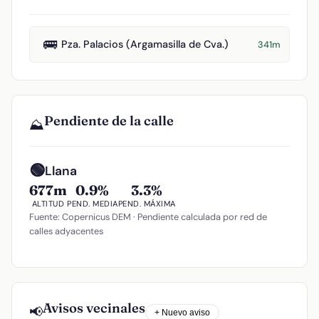
🚌
Pza. Palacios (Argamasilla de Cva.)
341m
Pendiente de la calle
⛰️
🟢
Llana
677m
0.9%
3.3%
ALTITUD
PEND. MEDIA
PEND. MÁXIMA
Fuente: Copernicus DEM · Pendiente calculada por red de
calles adyacentes
Avisos vecinales
📢
+ Nuevo aviso