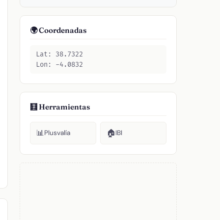
🌍 Coordenadas
Lat: 38.7322
Lon: -4.0832
🧮 Herramientas
📊
🏠
Plusvalía
IBI