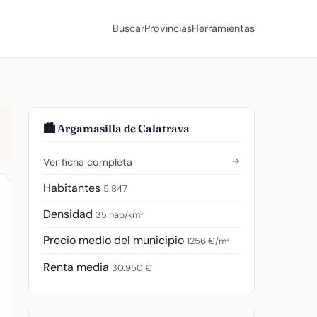
Buscar
Provincias
Herramientas
🏙️ Argamasilla de Calatrava
→
Ver ficha completa
Habitantes
5.847
Densidad
35 hab/km²
Precio medio del municipio
1256 €/m²
Renta media
30.950 €