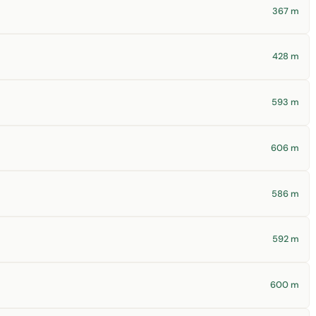
367 m
428 m
593 m
606 m
586 m
592 m
600 m