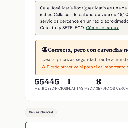
Calle José María Rodríguez Marín es una cal
índice Callejear de calidad de vida es 46/
servicios cercanos en un radio aproximad
Catastro y SETELECO.
Cómo se calcula
.
🟠
Correcta, pero con carencias n
Ideal si priorizas seguridad frente a inund
⚠️ Pierde atractivo si para ti es importante 
554
45
1
8
METROS
EDIFICIOS
PLANTAS MEDIA
SERVICIOS CERC
🏡 Residencial