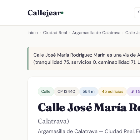
Callejear
Inicio
›
Ciudad Real
›
Argamasilla de Calatrava
›
Calle J
Calle José María Rodríguez Marín es una vía de 
(tranquilidad 75, servicios 0, caminabilidad 7). 
Calle
CP 13440
554 m
45 edificios
📡 1
Calle José María 
Calatrava)
Argamasilla de Calatrava
— Ciudad Real, 