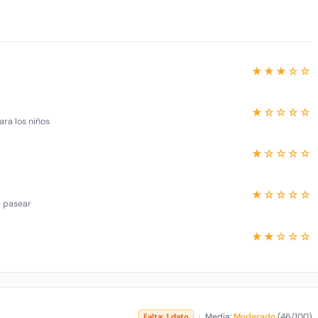
★★★☆☆
★☆☆☆☆
ara los niños
★☆☆☆☆
★☆☆☆☆
a pasear
★★☆☆☆
·
Media:
Moderado
(46/100)
Falta: 1 dato