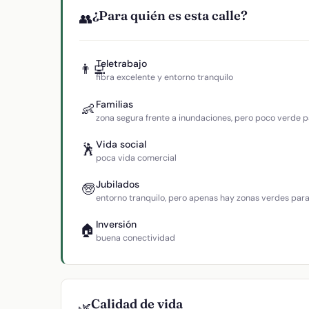
¿Para quién es esta calle?
👥
Teletrabajo
👨‍💻
fibra excelente y entorno tranquilo
Familias
👶
zona segura frente a inundaciones, pero poco verde p
Vida social
🕺
poca vida comercial
Jubilados
🧓
entorno tranquilo, pero apenas hay zonas verdes par
Inversión
🏠
buena conectividad
Calidad de vida
🌿