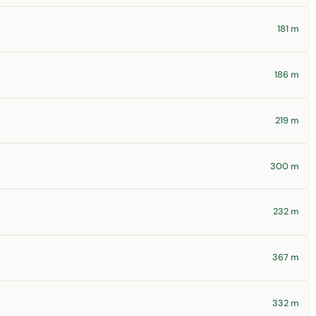
181 m
186 m
219 m
300 m
232 m
367 m
332 m