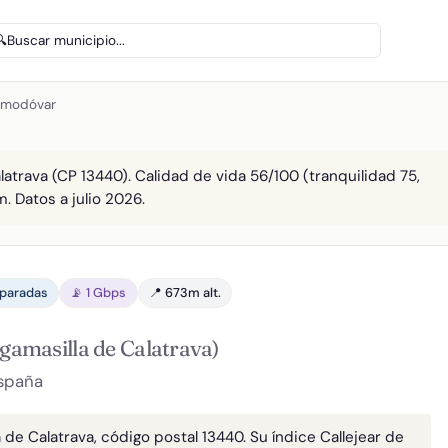
🔍
Buscar municipio...
Almodóvar
latrava (CP 13440). Calidad de vida 56/100 (tranquilidad 75,
. Datos a julio 2026.
 paradas
📡 1 Gbps
📍 673m alt.
gamasilla de Calatrava)
España
 de Calatrava, código postal 13440. Su índice Callejear de