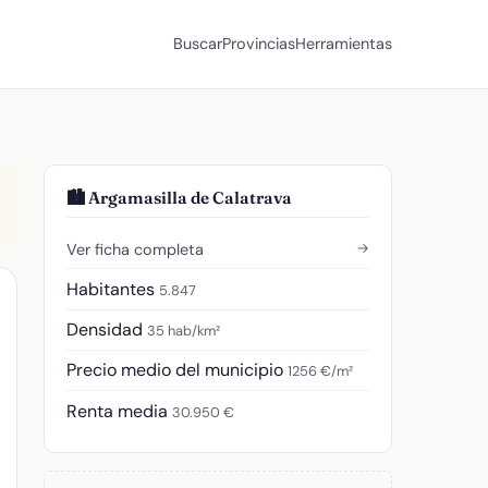
Buscar
Provincias
Herramientas
🏙️ Argamasilla de Calatrava
→
Ver ficha completa
Habitantes
5.847
Densidad
35 hab/km²
Precio medio del municipio
1256 €/m²
Renta media
30.950 €