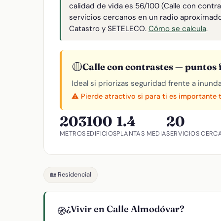
calidad de vida es 56/100 (Calle con contr
servicios cercanos en un radio aproximad
Catastro y SETELECO.
Cómo se calcula
.
🟡
Calle con contrastes — puntos f
Ideal si priorizas seguridad frente a inund
⚠️ Pierde atractivo si para ti es importante 
203
100
1.4
20
METROS
EDIFICIOS
PLANTAS MEDIA
SERVICIOS CERC
🏡 Residencial
¿Vivir en Calle Almodóvar?
🧭