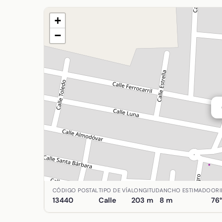
+
−
Ubicación de Calle Almodóvar en Argamasilla de
CÓDIGO POSTAL
TIPO DE VÍA
LONGITUD
ANCHO ESTIMADO
ORI
13440
Calle
203 m
8 m
76°