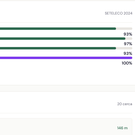
SETELECO 2024
93%
97%
93%
100%
20 cerca
146 m