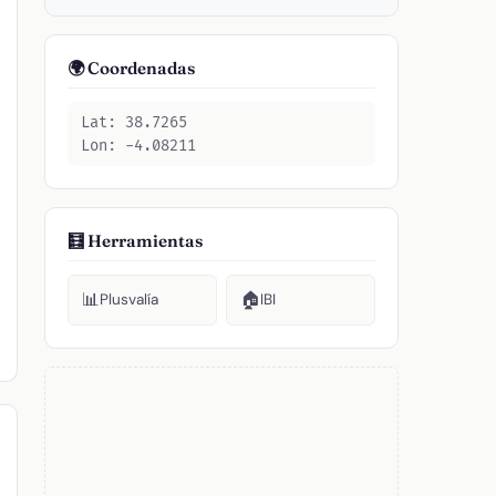
🌍 Coordenadas
Lat: 38.7265
Lon: -4.08211
🧮 Herramientas
📊
🏠
Plusvalía
IBI