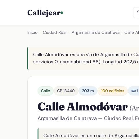
Callejear
Inicio
›
Ciudad Real
›
Argamasilla de Calatrava
›
Calle 
Calle Almodóvar es una vía de Argamasilla de Ca
servicios 0, caminabilidad 66). Longitud 202,5 m
Calle
CP 13440
203 m
100 edificios
🚌 1
Calle Almodóvar
(Ar
Argamasilla de Calatrava
— Ciudad Real, 
Calle Almodóvar es una calle de Argamasilla