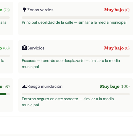
🌳
to
Muy bajo
Zonas verdes
(75)
(0)
a la
Principal debilidad de la calle — similar a la media municipal
🏥
to
Muy bajo
Servicios
(66)
(0)
 la
Escasos — tendrás que desplazarte — similar a la media
municipal
🌊
to
Muy bajo
Riesgo inundación
(97)
(100)
Entorno seguro en este aspecto — similar a la media
municipal