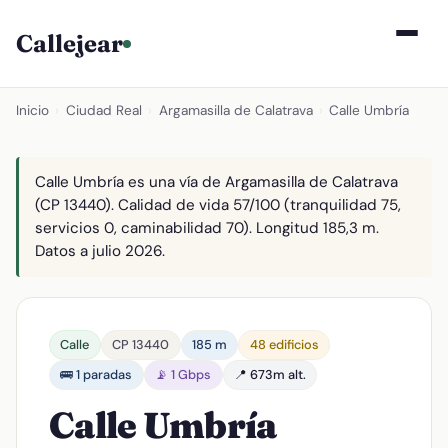
Callejear
Inicio
›
Ciudad Real
›
Argamasilla de Calatrava
›
Calle Umbría
Calle Umbría es una vía de Argamasilla de Calatrava
(CP 13440). Calidad de vida 57/100 (tranquilidad 75,
servicios 0, caminabilidad 70). Longitud 185,3 m.
Datos a julio 2026.
Calle
CP 13440
185 m
48 edificios
🚌 1 paradas
📡 1 Gbps
📍 673m alt.
Calle Umbría