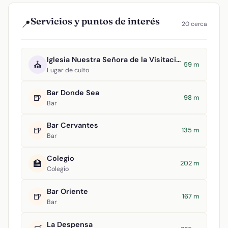
Servicios y puntos de interés
📍
20 cerca
Iglesia Nuestra Señora de la Visitación
⛪
59 m
Lugar de culto
Bar Donde Sea
🍺
98 m
Bar
Bar Cervantes
🍺
135 m
Bar
Colegio
🏫
202 m
Colegio
Bar Oriente
🍺
167 m
Bar
La Despensa