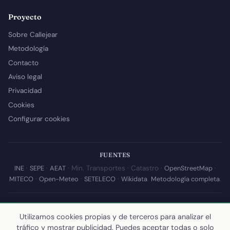
Proyecto
Sobre Callejear
Metodología
Contacto
Aviso legal
Privacidad
Cookies
Configurar cookies
FUENTES
INE
·
SEPE
·
AEAT
· Min. Transportes · Catastro ·
OpenStreetMap
·
MITECO
·
Open-Meteo
·
SETELECO
·
Wikidata
.
Metodología completa
.
© 2026 Callejear.com — Directorio municipal de España con datos
Utilizamos cookies propias y de terceros para analizar el
abiertos. Desarrollado y mantenido por
Yoel Castaño
.
tráfico y mostrar publicidad. Puedes aceptar todas o solo