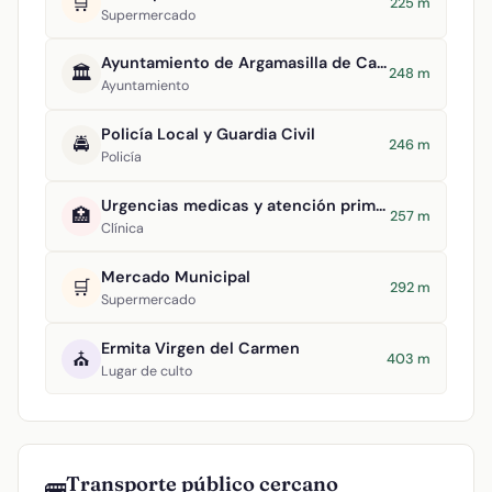
🛒
225 m
Supermercado
Ayuntamiento de Argamasilla de Calatrava
🏛️
248 m
Ayuntamiento
Policía Local y Guardia Civil
🚔
246 m
Policía
Urgencias medicas y atención primaria
🏥
257 m
Clínica
Mercado Municipal
🛒
292 m
Supermercado
Ermita Virgen del Carmen
⛪
403 m
Lugar de culto
Transporte público cercano
🚌