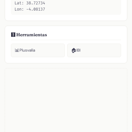
Lat: 38.72734
Lon: -4.08137
🧮 Herramientas
📊
🏠
Plusvalía
IBI