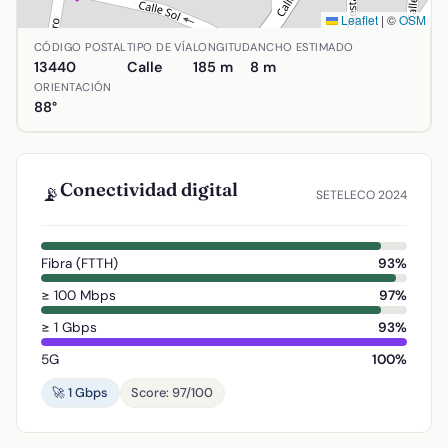
Leaflet
|
©
OSM
Ubicación de Calle Umbría en Argamasilla de Calatrava, 
CÓDIGO POSTAL
TIPO DE VÍA
LONGITUD
ANCHO ESTIMADO
13440
Calle
185 m
8 m
ORIENTACIÓN
88°
Conectividad digital
📡
SETELECO 2024
Fibra (FTTH)
93%
≥ 100 Mbps
97%
≥ 1 Gbps
93%
5G
100%
🚀 1 Gbps
Score: 97/100