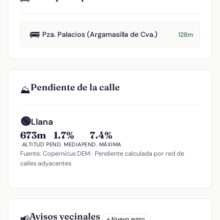
🚌
Pza. Palacios (Argamasilla de Cva.)
128m
Pendiente de la calle
⛰️
🟢
Llana
673m
1.7%
7.4%
ALTITUD
PEND. MEDIA
PEND. MÁXIMA
Fuente: Copernicus DEM · Pendiente calculada por red de
calles adyacentes
Avisos vecinales
📢
+ Nuevo aviso