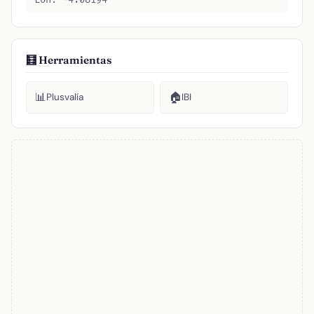
🧮 Herramientas
📊
🏠
Plusvalía
IBI