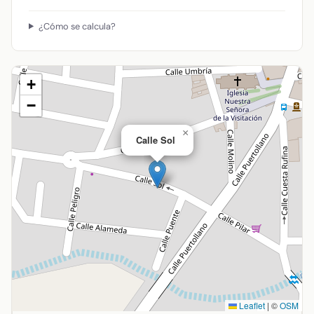
¿Cómo se calcula?
+
−
×
Calle Sol
Leaflet
|
©
OSM