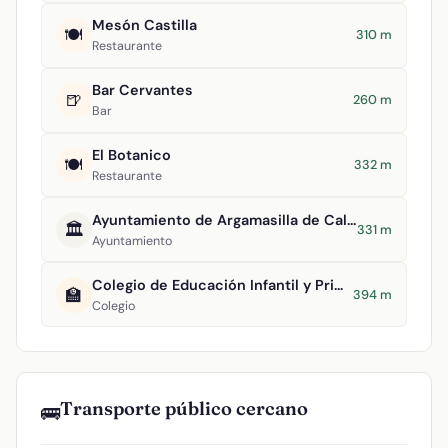
Mesón Castilla
🍽️
310 m
Restaurante
Bar Cervantes
🍺
260 m
Bar
El Botanico
🍽️
332 m
Restaurante
Ayuntamiento de Argamasilla de Calatrava
🏛️
331 m
Ayuntamiento
Colegio de Educación Infantil y Primaria Virgen del Socorro
🏫
394 m
Colegio
Transporte público cercano
🚌