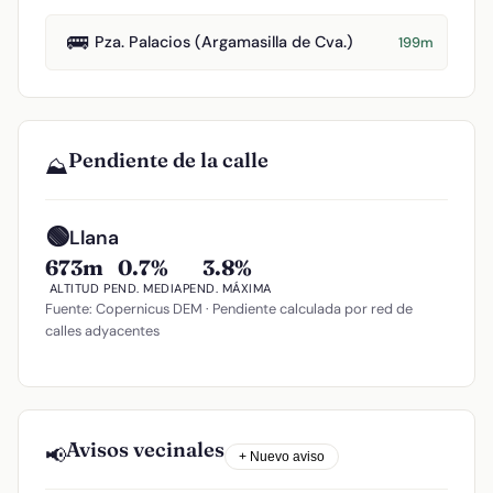
🚌
Pza. Palacios (Argamasilla de Cva.)
199m
Pendiente de la calle
⛰️
🟢
Llana
673m
0.7%
3.8%
ALTITUD
PEND. MEDIA
PEND. MÁXIMA
Fuente: Copernicus DEM · Pendiente calculada por red de
calles adyacentes
Avisos vecinales
📢
+ Nuevo aviso