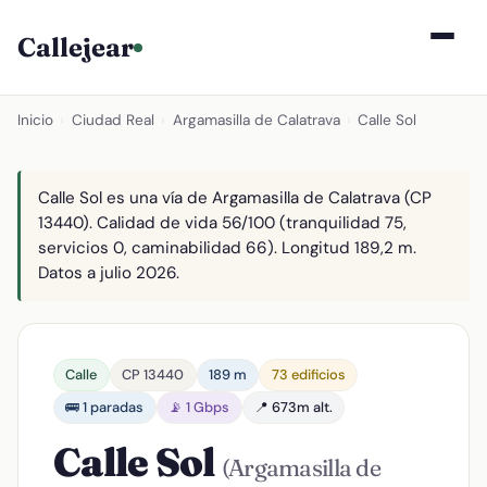
Callejear
Inicio
›
Ciudad Real
›
Argamasilla de Calatrava
›
Calle Sol
Calle Sol es una vía de Argamasilla de Calatrava (CP
13440). Calidad de vida 56/100 (tranquilidad 75,
servicios 0, caminabilidad 66). Longitud 189,2 m.
Datos a julio 2026.
Calle
CP 13440
189 m
73 edificios
🚌 1 paradas
📡 1 Gbps
📍 673m alt.
Calle Sol
(Argamasilla de