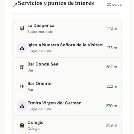
Servicios y puntos de interés
📍
20 cerca
La Despensa
🛒
142 m
Supermercado
Iglesia Nuestra Señora de la Visitación
⛪
178 m
Lugar de culto
Bar Donde Sea
🍺
207 m
Bar
Bar Oriente
🍺
222 m
Bar
Ermita Virgen del Carmen
⛪
270 m
Lugar de culto
Colegio
🏫
359 m
Colegio