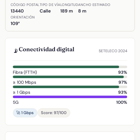
Ubicación de Calle Sol en Argamasilla de Calatrava, Ciuda
CÓDIGO POSTAL
TIPO DE VÍA
LONGITUD
ANCHO ESTIMADO
13440
Calle
189 m
8 m
ORIENTACIÓN
109°
Conectividad digital
📡
SETELECO 2024
Fibra (FTTH)
93%
≥ 100 Mbps
97%
≥ 1 Gbps
93%
5G
100%
🚀 1 Gbps
Score: 97/100