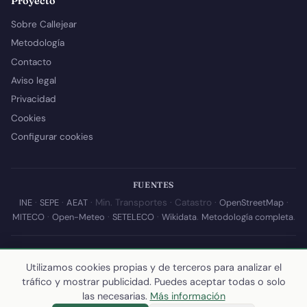
Proyecto
Sobre Callejear
Metodología
Contacto
Aviso legal
Privacidad
Cookies
Configurar cookies
FUENTES
INE
·
SEPE
·
AEAT
· Min. Transportes · Catastro ·
OpenStreetMap
·
MITECO
·
Open-Meteo
·
SETELECO
·
Wikidata
.
Metodología completa
.
© 2026 Callejear.com — Directorio municipal de España con datos
Utilizamos cookies propias y de terceros para analizar el
abiertos. Desarrollado y mantenido por
Yoel Castaño
.
tráfico y mostrar publicidad. Puedes aceptar todas o solo
Última actualización de esta página:
10 de julio de 2026
·
Cómo
las necesarias.
Más información
calculamos los datos