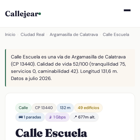
Callejear
Inicio
›
Ciudad Real
›
Argamasilla de Calatrava
›
Calle Escuela
Calle Escuela es una vía de Argamasilla de Calatrava
(CP 13440). Calidad de vida 52/100 (tranquilidad 75,
servicios 0, caminabilidad 42). Longitud 131,6 m.
Datos a julio 2026.
Calle
CP 13440
132 m
49 edificios
🚌 1 paradas
📡 1 Gbps
📍 677m alt.
Calle Escuela