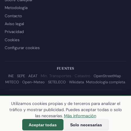
Metodología
Contacto
Aviso legal
Privacidad
Cookies
Configurar cookies
FUENTES
INE
·
SEPE
·
AEAT
· Min. Transportes · Catastro ·
OpenStreetMap
·
MITECO
·
Open-Meteo
·
SETELECO
·
Wikidata
.
Metodología completa
.
© 2026 Callejear.com — Directorio municipal de España con datos
Utilizamos cookies propias y de terceros para analizar el
abiertos. Desarrollado y mantenido por
Yoel Castaño
.
tráfico y mostrar publicidad. Puedes aceptar todas o solo
Última actualización de esta página:
10 de julio de 2026
·
Cómo
las necesarias.
Más información
calculamos los datos
Aceptar todas
Solo necesarias