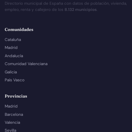
Directorio municipal de España con datos de población, vivienda,
empleo, renta y callejero de los
8.132 municipios
.
Comunidades
Cataluña
Madrid
Andalucía
Comunidad Valenciana
Galicia
País Vasco
Provincias
Madrid
Barcelona
Valencia
Sevilla