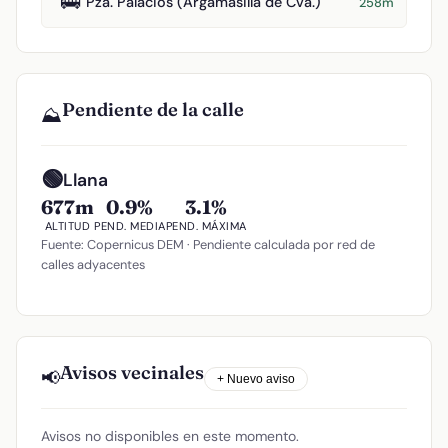
🚌
Pza. Palacios (Argamasilla de Cva.)
258m
Pendiente de la calle
⛰️
🟢
Llana
677m
0.9%
3.1%
ALTITUD
PEND. MEDIA
PEND. MÁXIMA
Fuente: Copernicus DEM · Pendiente calculada por red de
calles adyacentes
Avisos vecinales
📢
+ Nuevo aviso
Avisos no disponibles en este momento.