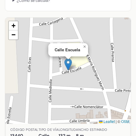
¿Cómo se calcula?
+
−
×
Calle Escuela
Leaflet
|
©
OSM
Ubicación de Calle Escuela en Argamasilla de Calatrava, 
CÓDIGO POSTAL
TIPO DE VÍA
LONGITUD
ANCHO ESTIMADO
13440
Calle
132 m
8 m