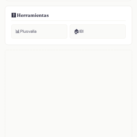
🧮 Herramientas
📊
🏠
Plusvalía
IBI