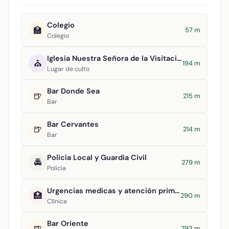
Colegio
🏫
57 m
Colegio
Iglesia Nuestra Señora de la Visitación
⛪
194 m
Lugar de culto
Bar Donde Sea
🍺
215 m
Bar
Bar Cervantes
🍺
214 m
Bar
Policía Local y Guardia Civil
🚔
279 m
Policía
Urgencias medicas y atención primaria
🏥
290 m
Clínica
Bar Oriente
🍺
293 m