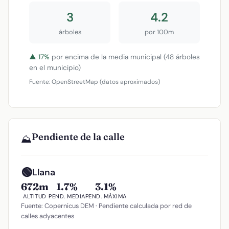
3
4.2
árboles
por 100m
▲ 17%
por encima de la media municipal (48 árboles
en el municipio)
Fuente: OpenStreetMap (datos aproximados)
Pendiente de la calle
⛰️
🟢
Llana
672m
1.7%
3.1%
ALTITUD
PEND. MEDIA
PEND. MÁXIMA
Fuente: Copernicus DEM · Pendiente calculada por red de
calles adyacentes