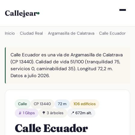
Callejear
Inicio
›
Ciudad Real
›
Argamasilla de Calatrava
›
Calle Ecuador
Calle Ecuador es una vía de Argamasilla de Calatrava
(CP 13440). Calidad de vida 51/100 (tranquilidad 75,
servicios 0, caminabilidad 35). Longitud 72,2 m.
Datos a julio 2026.
Calle
CP 13440
72 m
106 edificios
📡 1 Gbps
🌳 3 árboles
📍 672m alt.
Calle Ecuador