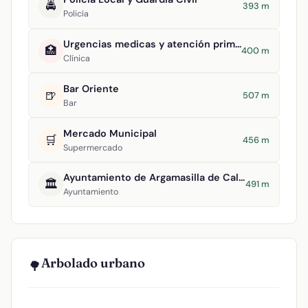
🚔
393 m
Policía
Urgencias medicas y atención primaria
🏥
400 m
Clínica
Bar Oriente
🍺
507 m
Bar
Mercado Municipal
🛒
456 m
Supermercado
Ayuntamiento de Argamasilla de Calatrava
🏛️
491 m
Ayuntamiento
Arbolado urbano
🌳