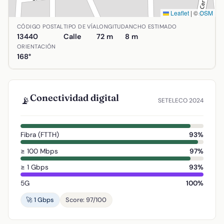
Leaflet
|
©
OSM
Ubicación de Calle Ecuador en Argamasilla de Calatrava, C
CÓDIGO POSTAL
TIPO DE VÍA
LONGITUD
ANCHO ESTIMADO
13440
Calle
72 m
8 m
ORIENTACIÓN
168°
Conectividad digital
📡
SETELECO 2024
Fibra (FTTH)
93%
≥ 100 Mbps
97%
≥ 1 Gbps
93%
5G
100%
🚀 1 Gbps
Score: 97/100