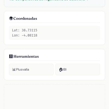
🌍 Coordenadas
Lat: 38.73115
Lon: -4.08118
🧮 Herramientas
📊
🏠
Plusvalía
IBI