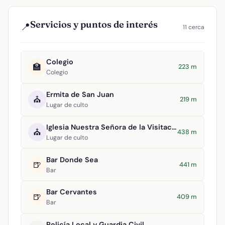
Servicios y puntos de interés
📍
11 cerca
Colegio
🏫
223 m
Colegio
Ermita de San Juan
⛪
219 m
Lugar de culto
Iglesia Nuestra Señora de la Visitación
⛪
438 m
Lugar de culto
Bar Donde Sea
🍺
441 m
Bar
Bar Cervantes
🍺
409 m
Bar
Policía Local y Guardia Civil