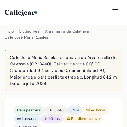
Callejear
Inicio
›
Ciudad Real
›
Argamasilla de Calatrava
›
Calle José María Rosales
Calle José María Rosales es una vía de Argamasilla de
Calatrava (CP 13440). Calidad de vida 60/100
(tranquilidad 92, servicios 0, caminabilidad 70).
Mejor encaje para perfil: teletrabajo. Longitud 84,2 m.
Datos a julio 2026.
Calle peatonal
CP 13440
84 m
48 edificios
🚌 1 paradas
📡 1 Gbps
⛰️ Pendiente suave