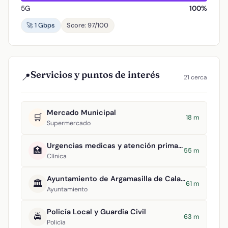
5G
100%
🚀 1 Gbps
Score: 97/100
Servicios y puntos de interés
📍
21 cerca
Mercado Municipal
🛒
18 m
Supermercado
Urgencias medicas y atención primaria
🏥
55 m
Clínica
Ayuntamiento de Argamasilla de Calatrava
🏛️
61 m
Ayuntamiento
Policía Local y Guardia Civil
🚔
63 m
Policía