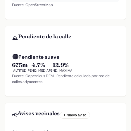
Fuente: OpenStreetMap
Pendiente de la calle
⛰️
🟡
Pendiente suave
675m
4.7%
12.9%
ALTITUD
PEND. MEDIA
PEND. MÁXIMA
Fuente: Copernicus DEM · Pendiente calculada por red de
calles adyacentes
Avisos vecinales
📢
+ Nuevo aviso