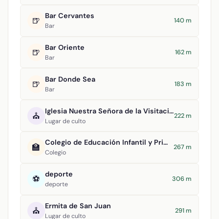
Bar Cervantes
🍺
140 m
Bar
Bar Oriente
🍺
162 m
Bar
Bar Donde Sea
🍺
183 m
Bar
Iglesia Nuestra Señora de la Visitación
⛪
222 m
Lugar de culto
Colegio de Educación Infantil y Primaria Virgen del Socorro
🏫
267 m
Colegio
deporte
⚽
306 m
deporte
Ermita de San Juan
⛪
291 m
Lugar de culto