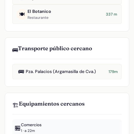
El Botanico
🍽️
337 m
Restaurante
Transporte público cercano
🚌
🚌
Pza. Palacios (Argamasilla de Cva.)
179m
Equipamientos cercanos
🏗️
Comercios
🏪
1 · a 22m