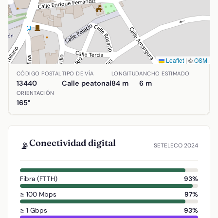
Leaflet
|
©
OSM
Ubicación de Calle José María Rosales en Argamasilla de C
CÓDIGO POSTAL
TIPO DE VÍA
LONGITUD
ANCHO ESTIMADO
13440
Calle peatonal
84 m
6 m
ORIENTACIÓN
165°
Conectividad digital
📡
SETELECO 2024
Fibra (FTTH)
93%
≥ 100 Mbps
97%
≥ 1 Gbps
93%