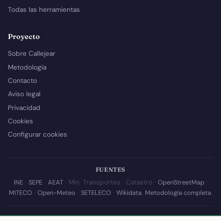
Todas las herramientas
Proyecto
Sobre Callejear
Metodología
Contacto
Aviso legal
Privacidad
Cookies
Configurar cookies
FUENTES
INE
·
SEPE
·
AEAT
· Min. Transportes · Catastro ·
OpenStreetMap
·
MITECO
·
Open-Meteo
·
SETELECO
·
Wikidata
.
Metodología completa
.
© 2026 Callejear.com — Directorio municipal de España con datos