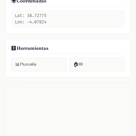
🌍 Coordenadas
Lat: 38.72775
Lon: -4.07824
🧮 Herramientas
📊
🏠
Plusvalía
IBI