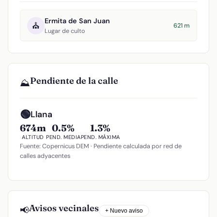
Ermita de San Juan
⛪
621 m
Lugar de culto
Pendiente de la calle
⛰️
🟢
Llana
674m
0.5%
1.3%
ALTITUD
PEND. MEDIA
PEND. MÁXIMA
Fuente: Copernicus DEM · Pendiente calculada por red de
calles adyacentes
Avisos vecinales
📢
+ Nuevo aviso