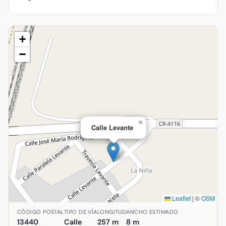
+
−
×
Calle Levante
Leaflet
|
©
OSM
Ubicación de Calle Levante en Argamasilla de Calatrava, 
CÓDIGO POSTAL
TIPO DE VÍA
LONGITUD
ANCHO ESTIMADO
13440
Calle
257 m
8 m