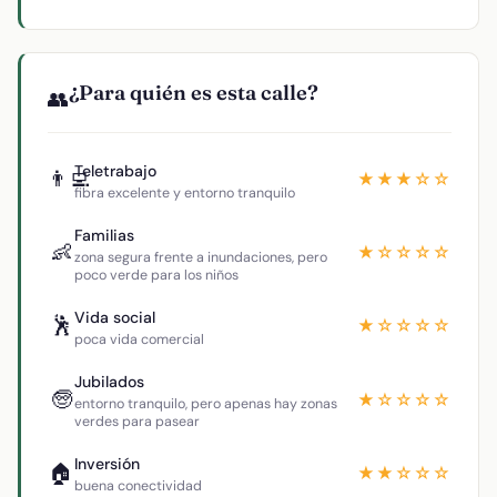
¿Para quién es esta calle?
👥
Teletrabajo
👨‍💻
★★★☆☆
fibra excelente y entorno tranquilo
Familias
👶
★☆☆☆☆
zona segura frente a inundaciones, pero
poco verde para los niños
Vida social
🕺
★☆☆☆☆
poca vida comercial
Jubilados
🧓
★☆☆☆☆
entorno tranquilo, pero apenas hay zonas
verdes para pasear
Inversión
🏠
★★☆☆☆
buena conectividad