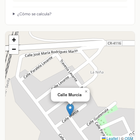
¿Cómo se calcula?
+
−
×
Calle Murcia
Leaflet
|
©
OSM