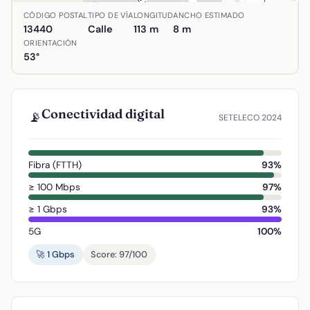
Ubicación de Calle Murcia en Argamasilla de Calatrava, C
CÓDIGO POSTAL
TIPO DE VÍA
LONGITUD
ANCHO ESTIMADO
13440
Calle
113 m
8 m
ORIENTACIÓN
53°
Conectividad digital
📡
SETELECO 2024
Fibra (FTTH)
93%
≥ 100 Mbps
97%
≥ 1 Gbps
93%
5G
100%
🚀 1 Gbps
Score: 97/100