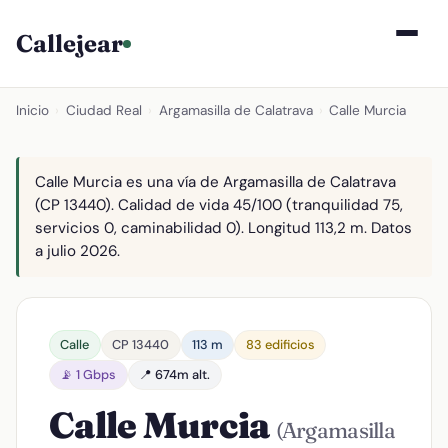
Callejear
Inicio
›
Ciudad Real
›
Argamasilla de Calatrava
›
Calle Murcia
Calle Murcia es una vía de Argamasilla de Calatrava
(CP 13440). Calidad de vida 45/100 (tranquilidad 75,
servicios 0, caminabilidad 0). Longitud 113,2 m. Datos
a julio 2026.
Calle
CP 13440
113 m
83 edificios
📡 1 Gbps
📍 674m alt.
Calle Murcia
(Argamasilla