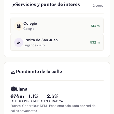
Servicios y puntos de interés
📍
2 cerca
Colegio
🏫
513 m
Colegio
Ermita de San Juan
⛪
532 m
Lugar de culto
Pendiente de la calle
⛰️
🟢
Llana
674m
1.1%
2.5%
ALTITUD
PEND. MEDIA
PEND. MÁXIMA
Fuente: Copernicus DEM · Pendiente calculada por red de
calles adyacentes