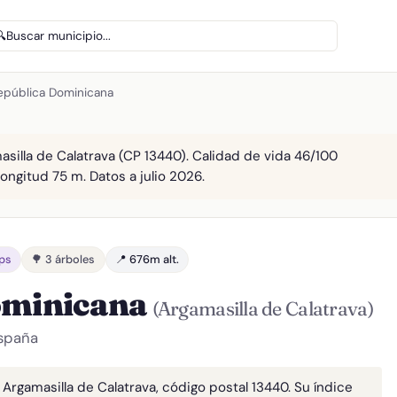
🔍
Buscar municipio...
República Dominicana
silla de Calatrava (CP 13440). Calidad de vida 46/100
Longitud 75 m. Datos a julio 2026.
bps
🌳 3 árboles
📍 676m alt.
ominicana
(Argamasilla de Calatrava)
España
Argamasilla de Calatrava, código postal 13440. Su índice