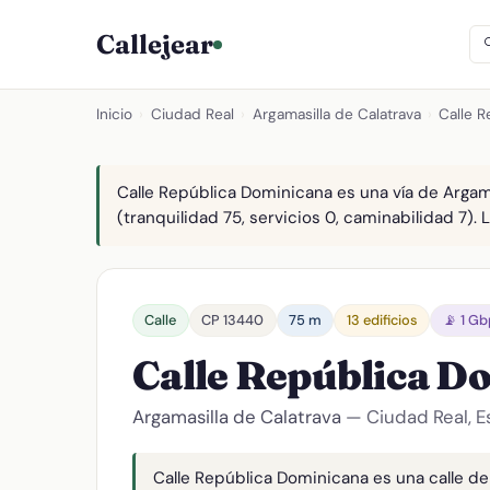
Callejear
Inicio
›
Ciudad Real
›
Argamasilla de Calatrava
›
Calle 
Calle República Dominicana es una vía de Argama
(tranquilidad 75, servicios 0, caminabilidad 7). 
Calle
CP 13440
75 m
13 edificios
📡 1 G
Calle República D
Argamasilla de Calatrava
— Ciudad Real, 
Calle República Dominicana es una calle de 