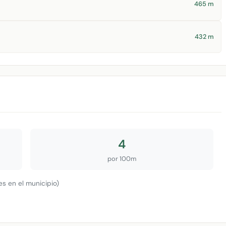
465 m
432 m
4
por 100m
s en el municipio)