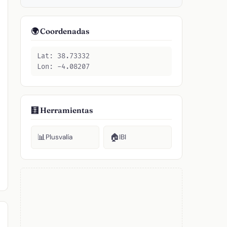
🌍 Coordenadas
Lat: 38.73332
Lon: -4.08207
🧮 Herramientas
📊
🏠
Plusvalía
IBI