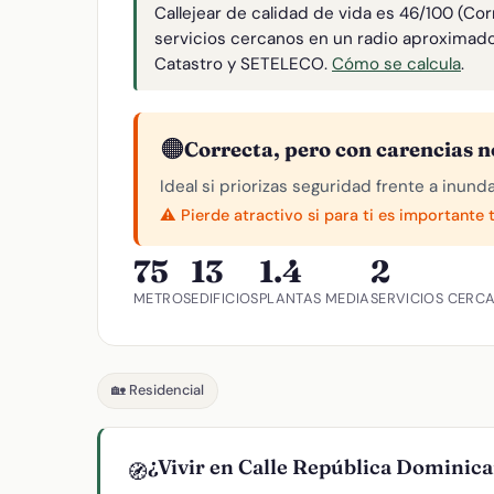
Callejear de calidad de vida es 46/100 (Co
servicios cercanos en un radio aproximad
Catastro y SETELECO.
Cómo se calcula
.
🟠
Correcta, pero con carencias n
Ideal si priorizas seguridad frente a inund
⚠️ Pierde atractivo si para ti es importante 
75
13
1.4
2
METROS
EDIFICIOS
PLANTAS MEDIA
SERVICIOS CERC
🏡 Residencial
¿Vivir en Calle República Dominic
🧭