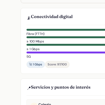
Conectividad digital
📡
Fibra (FTTH)
≥ 100 Mbps
≥ 1 Gbps
5G
🚀 1 Gbps
Score: 97/100
Servicios y puntos de interés
📍
Colegio