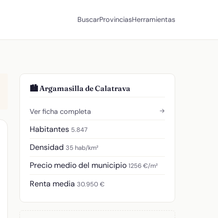
Buscar
Provincias
Herramientas
🏙️ Argamasilla de Calatrava
→
Ver ficha completa
Habitantes
5.847
Densidad
35 hab/km²
Precio medio del municipio
1256 €/m²
Renta media
30.950 €