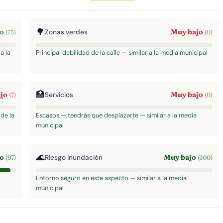
🌳
to
Muy bajo
Zonas verdes
(75)
(0)
a la
Principal debilidad de la calle — similar a la media municipal
🏥
ajo
Muy bajo
Servicios
(7)
(0)
de la
Escasos — tendrás que desplazarte — similar a la media
municipal
🌊
to
Muy bajo
Riesgo inundación
(97)
(100)
Entorno seguro en este aspecto — similar a la media
municipal