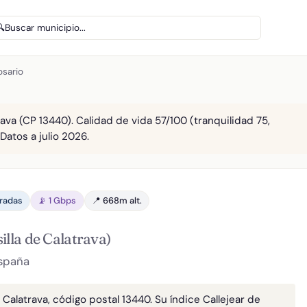
🔍
Buscar municipio...
osario
rava (CP 13440). Calidad de vida 57/100 (tranquilidad 75,
Datos a julio 2026.
aradas
📡 1 Gbps
📍 668m alt.
lla de Calatrava)
España
 Calatrava, código postal 13440. Su índice Callejear de