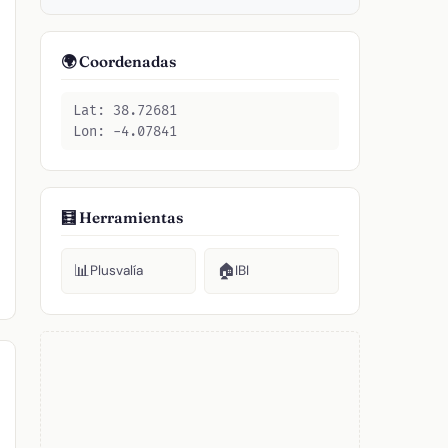
🌍 Coordenadas
Lat: 38.72681
Lon: -4.07841
🧮 Herramientas
📊
🏠
Plusvalía
IBI