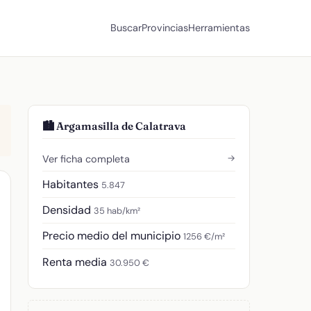
Buscar
Provincias
Herramientas
🏙️ Argamasilla de Calatrava
→
Ver ficha completa
Habitantes
5.847
Densidad
35 hab/km²
Precio medio del municipio
1256 €/m²
Renta media
30.950 €