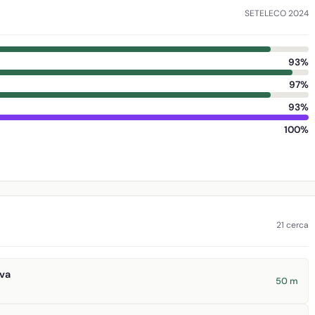
SETELECO 2024
93%
97%
93%
100%
21 cerca
va
50 m