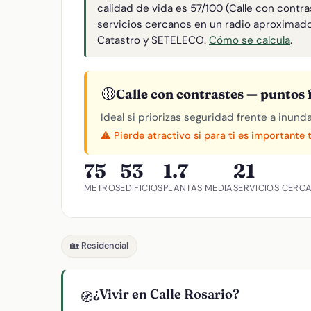
calidad de vida es 57/100 (Calle con contr
servicios cercanos en un radio aproximad
Catastro y SETELECO.
Cómo se calcula
.
🟡
Calle con contrastes — puntos f
Ideal si priorizas seguridad frente a inund
⚠️ Pierde atractivo si para ti es importante 
75
53
1.7
21
METROS
EDIFICIOS
PLANTAS MEDIA
SERVICIOS CERC
🏡 Residencial
¿Vivir en Calle Rosario?
🧭