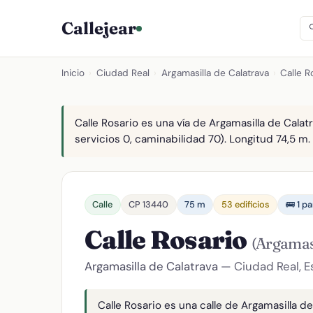
Callejear
Inicio
›
Ciudad Real
›
Argamasilla de Calatrava
›
Calle R
Calle Rosario es una vía de Argamasilla de Calat
servicios 0, caminabilidad 70). Longitud 74,5 m. 
Calle
CP 13440
75 m
53 edificios
🚌 1 p
Calle Rosario
(Argamasi
Argamasilla de Calatrava
— Ciudad Real, 
Calle Rosario es una calle de Argamasilla de