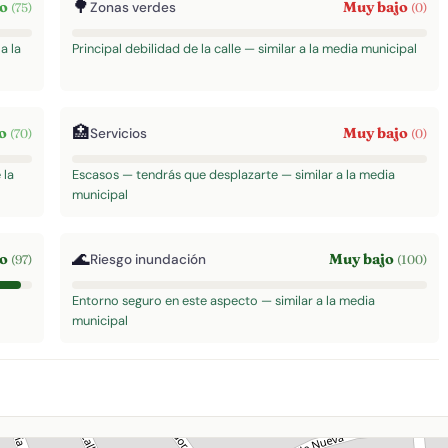
🌳
to
Muy bajo
Zonas verdes
(75)
(0)
a la
Principal debilidad de la calle — similar a la media municipal
🏥
to
Muy bajo
Servicios
(70)
(0)
 la
Escasos — tendrás que desplazarte — similar a la media
municipal
🌊
to
Muy bajo
Riesgo inundación
(97)
(100)
Entorno seguro en este aspecto — similar a la media
municipal