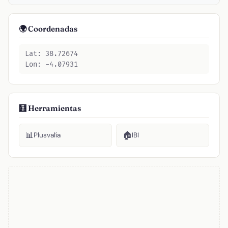
🌍 Coordenadas
Lat: 38.72674
Lon: -4.07931
🧮 Herramientas
📊
🏠
Plusvalía
IBI