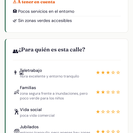
⚠ A tener en cuenta
🏥 Pocos servicios en el entorno
🌿 Sin zonas verdes accesibles
¿Para quién es esta calle?
👥
Teletrabajo
👨‍💻
★★★☆☆
fibra excelente y entorno tranquilo
Familias
👶
★★☆☆☆
zona segura frente a inundaciones, pero
poco verde para los niños
Vida social
🕺
★☆☆☆☆
poca vida comercial
Jubilados
🧓
★★☆☆☆
entorno tranquilo, pero apenas hay zonas