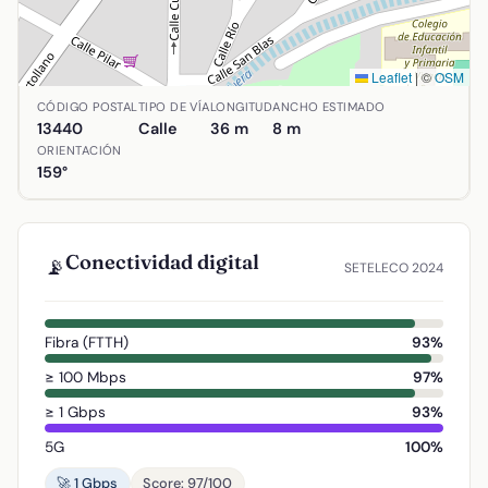
Leaflet
|
©
OSM
Ubicación de Plaza de los Palacios en Argamasilla de Cala
CÓDIGO POSTAL
TIPO DE VÍA
LONGITUD
ANCHO ESTIMADO
13440
Calle
36 m
8 m
ORIENTACIÓN
159°
Conectividad digital
📡
SETELECO 2024
Fibra (FTTH)
93%
≥ 100 Mbps
97%
≥ 1 Gbps
93%
5G
100%
🚀 1 Gbps
Score: 97/100