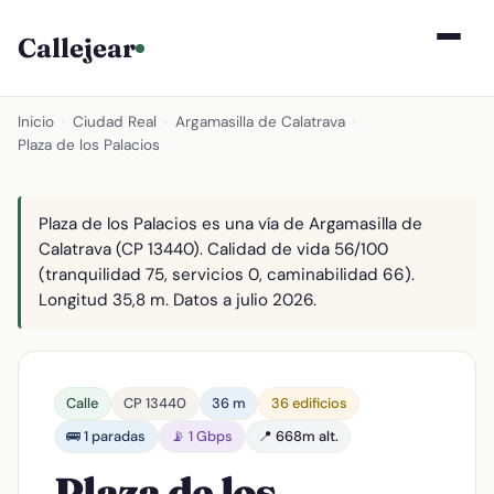
Callejear
Inicio
›
Ciudad Real
›
Argamasilla de Calatrava
›
Plaza de los Palacios
Plaza de los Palacios es una vía de Argamasilla de
Calatrava (CP 13440). Calidad de vida 56/100
(tranquilidad 75, servicios 0, caminabilidad 66).
Longitud 35,8 m. Datos a julio 2026.
Calle
CP 13440
36 m
36 edificios
🚌 1 paradas
📡 1 Gbps
📍 668m alt.
Plaza de los