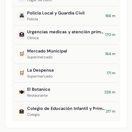
Policía Local y Guardia Civil
🚔
166 m
Policía
Urgencias medicas y atención primaria
🏥
170 m
Clínica
Mercado Municipal
🛒
164 m
Supermercado
La Despensa
🛒
171 m
Supermercado
El Botanico
🍽️
236 m
Restaurante
Colegio de Educación Infantil y Primaria Virgen del Socorro
🏫
217 m
Colegio