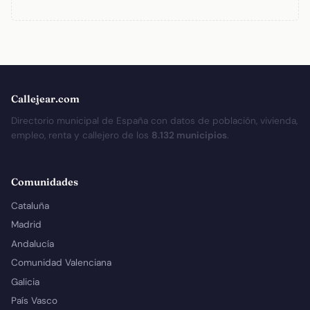
Callejear.com
Directorio municipal de España con datos de población, vivienda,
empleo, renta y callejero de los
8.132 municipios
.
Comunidades
Cataluña
Madrid
Andalucía
Comunidad Valenciana
Galicia
País Vasco