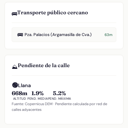
Transporte público cercano
🚌
🚌
Pza. Palacios (Argamasilla de Cva.)
63m
Pendiente de la calle
⛰️
🟢
Llana
668m
1.9%
5.2%
ALTITUD
PEND. MEDIA
PEND. MÁXIMA
Fuente: Copernicus DEM · Pendiente calculada por red de
calles adyacentes