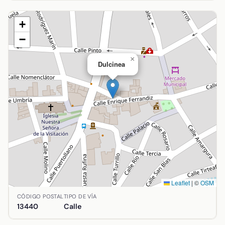
+
−
×
Dulcinea
Leaflet
|
©
OSM
Ubicación de Dulcinea en Argamasilla de Calatrava, Ciudad
CÓDIGO POSTAL
TIPO DE VÍA
13440
Calle