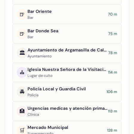
Bar Oriente
🍺
70 m
Bar
Bar Donde Sea
🍺
75 m
Bar
Ayuntamiento de Argamasilla de Calatrava
🏛️
78 m
Ayuntamiento
Iglesia Nuestra Señora de la Visitación
⛪
114 m
Lugar de culto
Policía Local y Guardia Civil
🚔
106 m
Policía
Urgencias medicas y atención primaria
🏥
113 m
Clínica
Mercado Municipal
🛒
128 m
Supermercado