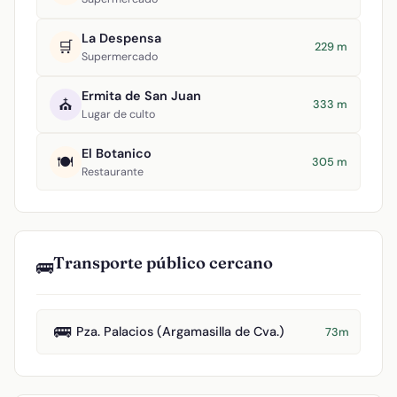
La Despensa
🛒
229 m
Supermercado
Ermita de San Juan
⛪
333 m
Lugar de culto
El Botanico
🍽️
305 m
Restaurante
Transporte público cercano
🚌
🚌
Pza. Palacios (Argamasilla de Cva.)
73m