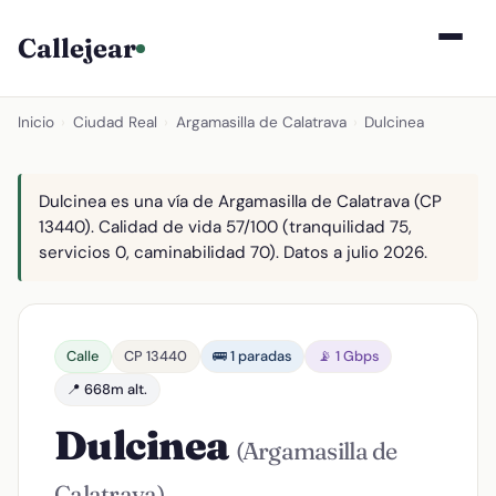
Callejear
Inicio
›
Ciudad Real
›
Argamasilla de Calatrava
›
Dulcinea
Dulcinea es una vía de Argamasilla de Calatrava (CP
13440). Calidad de vida 57/100 (tranquilidad 75,
servicios 0, caminabilidad 70). Datos a julio 2026.
Calle
CP 13440
🚌 1 paradas
📡 1 Gbps
📍 668m alt.
Dulcinea
(Argamasilla de
Calatrava)