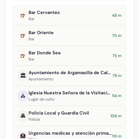
Bar Cervantes
🍺
48 m
Bar
Bar Oriente
🍺
70 m
Bar
Bar Donde Sea
🍺
75 m
Bar
Ayuntamiento de Argamasilla de Calatrava
🏛️
78 m
Ayuntamiento
Iglesia Nuestra Señora de la Visitación
⛪
114 m
Lugar de culto
Policía Local y Guardia Civil
🚔
106 m
Policía
Urgencias medicas y atención primaria
🏥
113 m