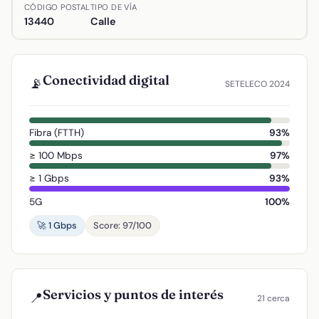
Ubicación de Juan de Cespedes en Argamasilla de Calatrav
CÓDIGO POSTAL
TIPO DE VÍA
13440
Calle
Conectividad digital
📡
SETELECO 2024
Fibra (FTTH)
93%
≥ 100 Mbps
97%
≥ 1 Gbps
93%
5G
100%
🚀 1 Gbps
Score: 97/100
Servicios y puntos de interés
📍
21 cerca