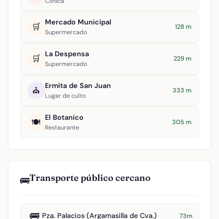
Clínica
Mercado Municipal
🛒
128 m
Supermercado
La Despensa
🛒
229 m
Supermercado
Ermita de San Juan
⛪
333 m
Lugar de culto
El Botanico
🍽️
305 m
Restaurante
Transporte público cercano
🚌
🚌
Pza. Palacios (Argamasilla de Cva.)
73m