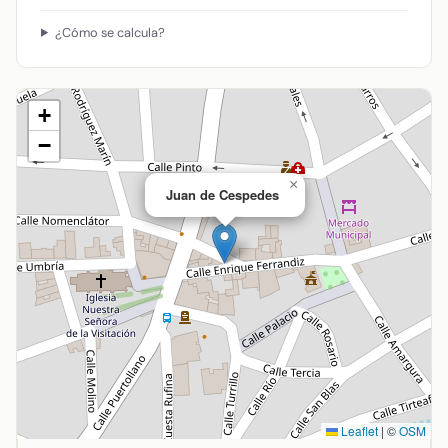
¿Cómo se calcula?
+
−
×
Juan de Cespedes
Leaflet
|
©
OSM