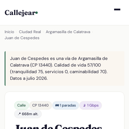
Callejear
Inicio
›
Ciudad Real
›
Argamasilla de Calatrava
›
Juan de Cespedes
Juan de Cespedes es una vía de Argamasilla de
Calatrava (CP 13440). Calidad de vida 57/100
(tranquilidad 75, servicios 0, caminabilidad 70).
Datos a julio 2026.
Calle
CP 13440
🚌 1 paradas
📡 1 Gbps
📍 668m alt.
Juan de Cespedes