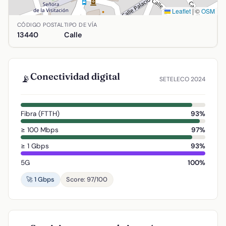
Leaflet
|
©
OSM
Ubicación de Prolongacion Desengaño en Argamasilla de Cal
CÓDIGO POSTAL
TIPO DE VÍA
13440
Calle
Conectividad digital
📡
SETELECO 2024
Fibra (FTTH)
93%
≥ 100 Mbps
97%
≥ 1 Gbps
93%
5G
100%
🚀 1 Gbps
Score: 97/100