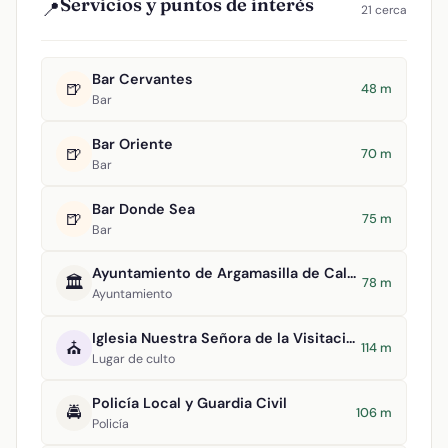
Servicios y puntos de interés
📍
21 cerca
Bar Cervantes
🍺
48 m
Bar
Bar Oriente
🍺
70 m
Bar
Bar Donde Sea
🍺
75 m
Bar
Ayuntamiento de Argamasilla de Calatrava
🏛️
78 m
Ayuntamiento
Iglesia Nuestra Señora de la Visitación
⛪
114 m
Lugar de culto
Policía Local y Guardia Civil
🚔
106 m
Policía