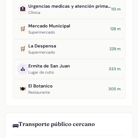
Urgencias medicas y atención primaria
🏥
113 m
Clínica
Mercado Municipal
🛒
128 m
Supermercado
La Despensa
🛒
229 m
Supermercado
Ermita de San Juan
⛪
333 m
Lugar de culto
El Botanico
🍽️
305 m
Restaurante
Transporte público cercano
🚌