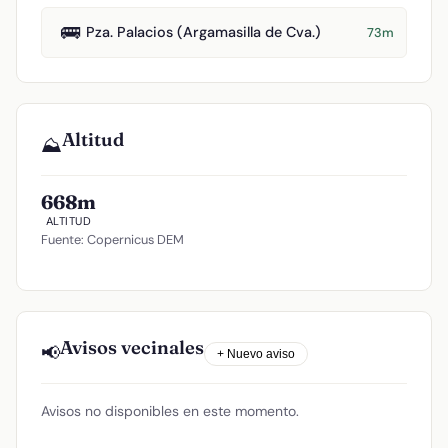
🚌
Pza. Palacios (Argamasilla de Cva.)
73m
Altitud
⛰️
668m
ALTITUD
Fuente: Copernicus DEM
Avisos vecinales
📢
+ Nuevo aviso
Avisos no disponibles en este momento.