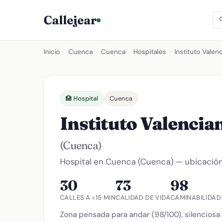
Callejear
Inicio
›
Cuenca
›
Cuenca
›
Hospitales
›
Instituto Vale
🏥 Hospital
Cuenca
Instituto Valencia
(Cuenca)
Hospital en Cuenca (Cuenca) — ubicación,
30
73
98
CALLES A <15 MIN
CALIDAD DE VIDA
CAMINABILIDAD
Zona pensada para andar (98/100), silenciosa 