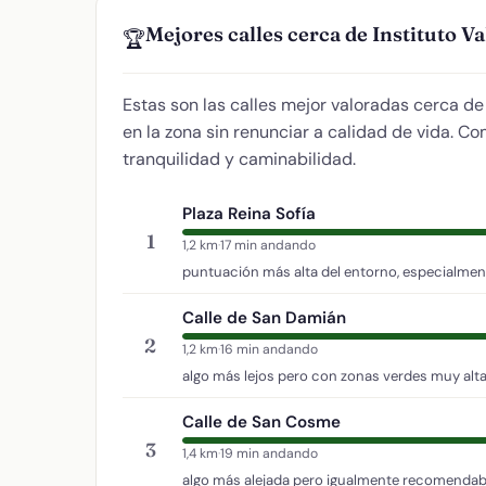
Mejores calles cerca de Instituto 
🏆
Estas son las calles mejor valoradas cerca d
en la zona sin renunciar a calidad de vida. C
tranquilidad y caminabilidad.
Plaza Reina Sofía
1
1,2 km
·
17 min andando
puntuación más alta del entorno, especialment
Calle de San Damián
2
1,2 km
·
16 min andando
algo más lejos pero con zonas verdes muy alta
Calle de San Cosme
3
1,4 km
·
19 min andando
algo más alejada pero igualmente recomendab