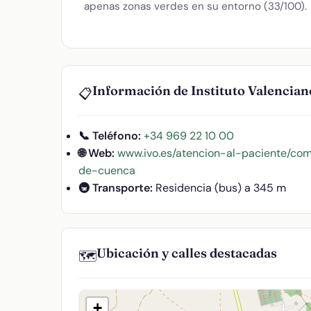
apenas zonas verdes en su entorno (33/100).
Información de Instituto Valencia
📋
📞 Teléfono:
+34 969 22 10 00
🌐 Web:
www.ivo.es/atencion-al-paciente/co
de-cuenca
🚇 Transporte:
Residencia (bus) a 345 m
Ubicación y calles destacadas
🗺️
+