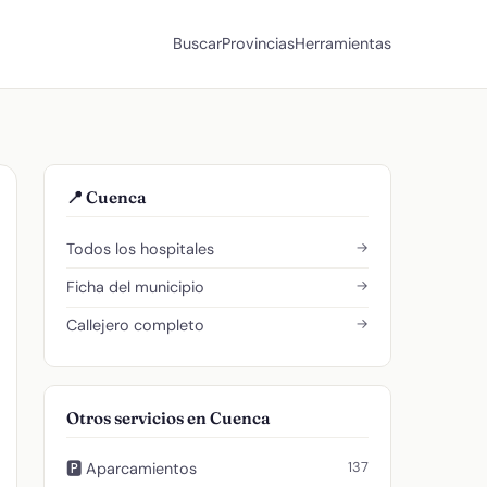
Buscar
Provincias
Herramientas
📍 Cuenca
→
Todos los hospitales
→
Ficha del municipio
→
Callejero completo
Otros servicios en Cuenca
137
🅿️ Aparcamientos