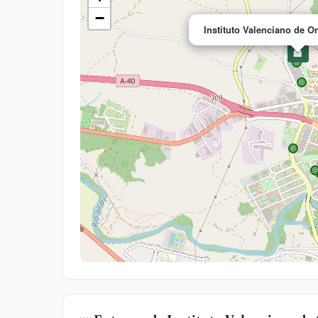
−
Instituto Valenciano de 
🏥