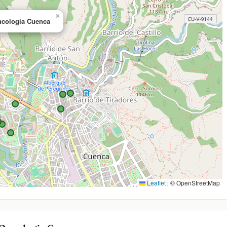
×
Oncologia Cuenca
Leaflet
|
© OpenStreetMap