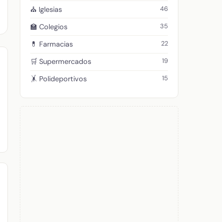
46
⛪ Iglesias
35
🏫 Colegios
22
💊 Farmacias
19
🛒 Supermercados
15
🤸 Polideportivos