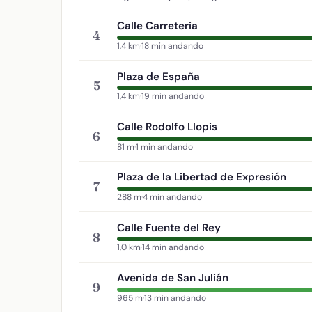
Calle Carreteria
4
1,4 km
·
18 min andando
Plaza de España
5
1,4 km
·
19 min andando
Calle Rodolfo Llopis
6
81 m
·
1 min andando
Plaza de la Libertad de Expresión
7
288 m
·
4 min andando
Calle Fuente del Rey
8
1,0 km
·
14 min andando
Avenida de San Julián
9
965 m
·
13 min andando