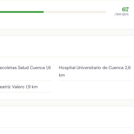
67
/100 QOL
Recoletas Salud Cuenca
1,6
Hospital Universitario de Cuenca
2,6
km
atriz Valero
1,9 km