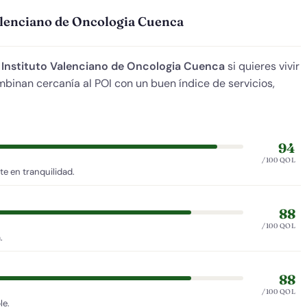
Valenciano de Oncologia Cuenca
e
Instituto Valenciano de Oncologia Cuenca
si quieres vivir
ombinan cercanía al POI con un buen índice de servicios,
94
/100 QOL
e en tranquilidad.
88
/100 QOL
.
88
/100 QOL
le.