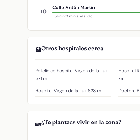
Calle Antón Martín
10
1,5 km
·
20 min andando
Otros hospitales cerca
🏥
Policlínico hospital Virgen de la Luz
Hospital 
571 m
km
Hospital Virgen de la Luz
623 m
Doctora Be
¿Te planteas vivir en la zona?
🏡