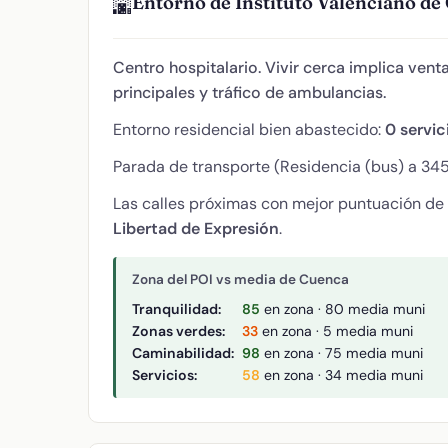
Entorno de Instituto Valenciano d
🌆
Centro hospitalario. Vivir cerca implica vent
principales y tráfico de ambulancias.
Entorno residencial bien abastecido:
0 servic
Parada de transporte (Residencia (bus) a 345
Las calles próximas con mejor puntuación de
Libertad de Expresión
.
Zona del POI vs media de Cuenca
Tranquilidad:
85
en zona · 80 media muni
Zonas verdes:
33
en zona · 5 media muni
Caminabilidad:
98
en zona · 75 media muni
Servicios:
58
en zona · 34 media muni