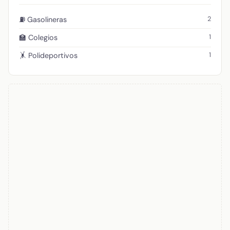
2
⛽ Gasolineras
1
🏫 Colegios
1
🤸 Polideportivos