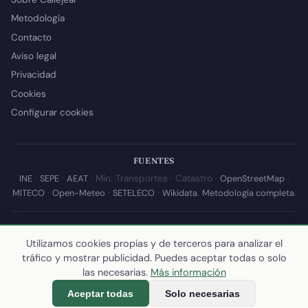
Metodología
Contacto
Aviso legal
Privacidad
Cookies
Configurar cookies
FUENTES
INE
·
SEPE
·
AEAT
· Min. Transportes · Catastro ·
OpenStreetMap
·
MITECO
·
Open-Meteo
·
SETELECO
·
Wikidata
.
Metodología completa
.
© 2026 Callejear.com — Directorio municipal de España con datos
Utilizamos cookies propias y de terceros para analizar el
abiertos. Desarrollado y mantenido por
Yoel Castaño
.
tráfico y mostrar publicidad. Puedes aceptar todas o solo
Última actualización de esta página:
10 de julio de 2026
·
Cómo
las necesarias.
Más información
calculamos los datos
Aceptar todas
Solo necesarias