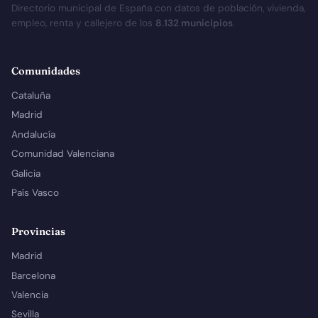
Directorio municipal de España con datos de población, vivienda,
empleo, renta y callejero de los
8.132 municipios
.
Comunidades
Cataluña
Madrid
Andalucía
Comunidad Valenciana
Galicia
País Vasco
Provincias
Madrid
Barcelona
Valencia
Sevilla