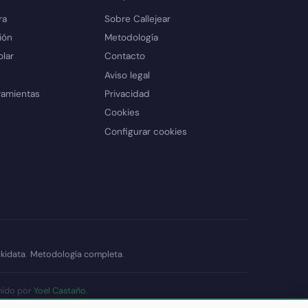
ra
Sobre Callejear
ión
Metodología
olar
Contacto
Aviso legal
ramientas
Privacidad
Cookies
Configurar cookies
kidata
.
Metodología completa
.
nido por
Yoel Castaño
.