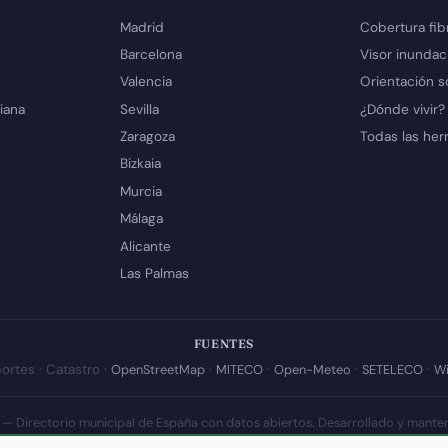
Madrid
Cobertura fib
Barcelona
Visor inundac
Valencia
Orientación s
iana
Sevilla
¿Dónde vivir?
Zaragoza
Todas las her
Bizkaia
Murcia
Málaga
Alicante
Las Palmas
FUENTES
ortes · Catastro ·
OpenStreetMap
·
MITECO
·
Open-Meteo
·
SETELECO
·
Wi
 — Directorio municipal de España con datos abiertos. Desarrollado y mante