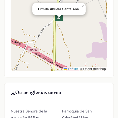
×
Ermita Abuela Santa Ana
⛪
Leaflet
|
© OpenStreetMap
Otras iglesias cerca
⛪
Nuestra Señora de la
Parroquia de San
Asunción
855 m
Cristóbal
1,1 km