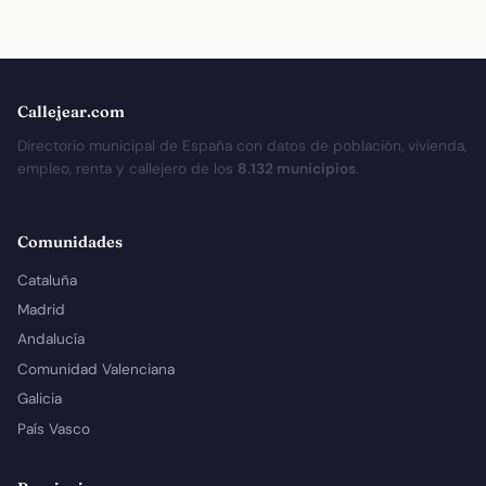
Callejear.com
Directorio municipal de España con datos de población, vivienda,
empleo, renta y callejero de los
8.132 municipios
.
Comunidades
Cataluña
Madrid
Andalucía
Comunidad Valenciana
Galicia
País Vasco