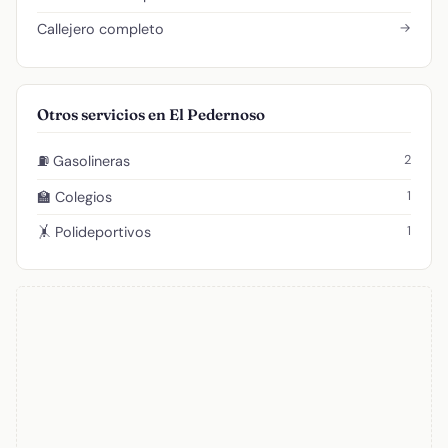
→
Callejero completo
Otros servicios en El Pedernoso
2
⛽ Gasolineras
1
🏫 Colegios
1
🤸 Polideportivos