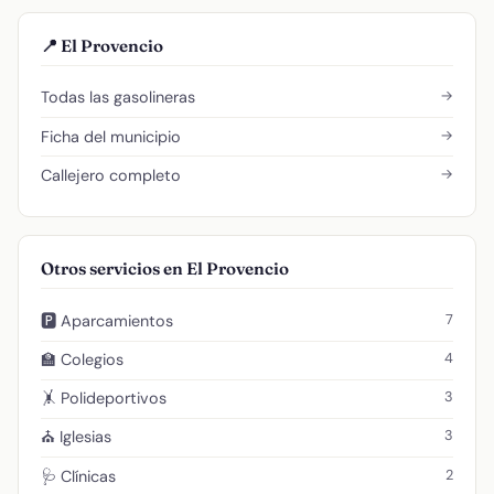
📍 El Provencio
→
Todas las gasolineras
→
Ficha del municipio
→
Callejero completo
Otros servicios en El Provencio
7
🅿️ Aparcamientos
4
🏫 Colegios
3
🤸 Polideportivos
3
⛪ Iglesias
2
🩺 Clínicas