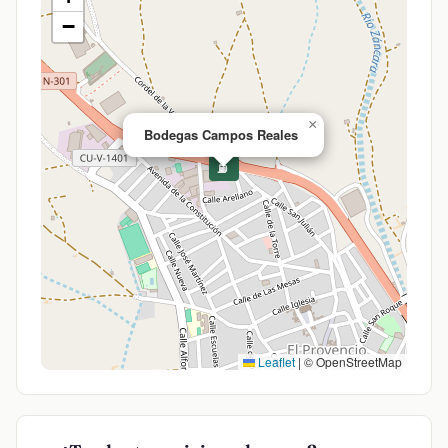
−
×
Bodegas Campos Reales
⛽
Leaflet
|
© OpenStreetMap