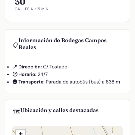
30
CALLES A <15 MIN
Información de Bodegas Campos
📋
Reales
📍 Dirección:
C/ Tostado
🕐 Horario:
24/7
🚇 Transporte:
Parada de autobús (bus) a 838 m
Ubicación y calles destacadas
🗺️
+