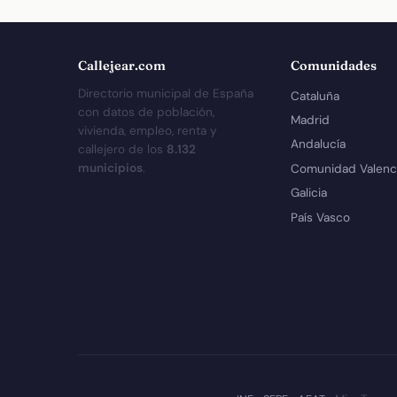
Callejear.com
Comunidades
Directorio municipal de España
Cataluña
con datos de población,
Madrid
vivienda, empleo, renta y
Andalucía
callejero de los
8.132
municipios
.
Comunidad Valenc
Galicia
País Vasco