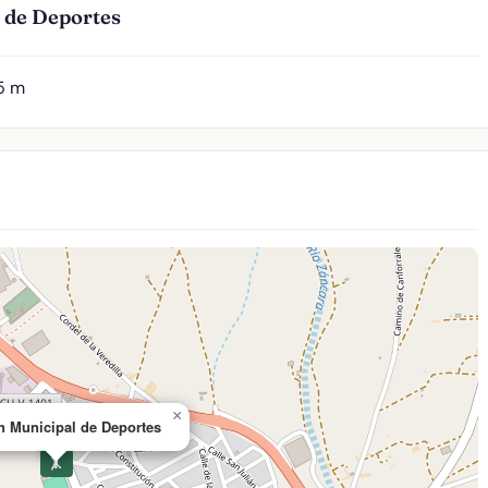
 de Deportes
5 m
×
n Municipal de Deportes
🤸