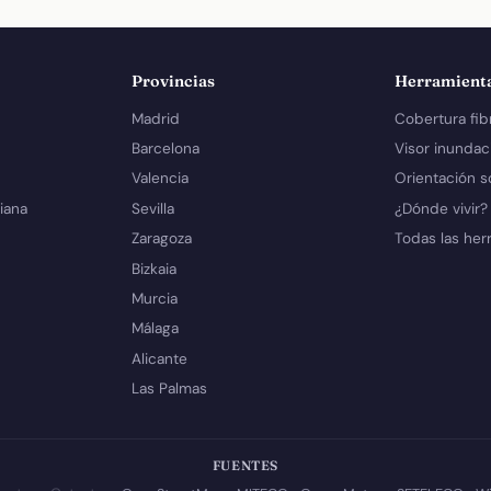
Provincias
Herramient
Madrid
Cobertura fib
Barcelona
Visor inundac
Valencia
Orientación s
iana
Sevilla
¿Dónde vivir?
Zaragoza
Todas las her
Bizkaia
Murcia
Málaga
Alicante
Las Palmas
FUENTES