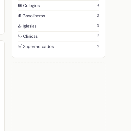
4
🏫 Colegios
3
⛽ Gasolineras
3
⛪ Iglesias
2
🩺 Clínicas
2
🛒 Supermercados