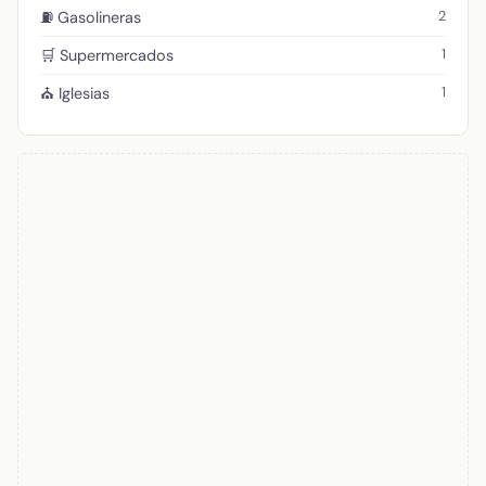
2
⛽ Gasolineras
1
🛒 Supermercados
1
⛪ Iglesias