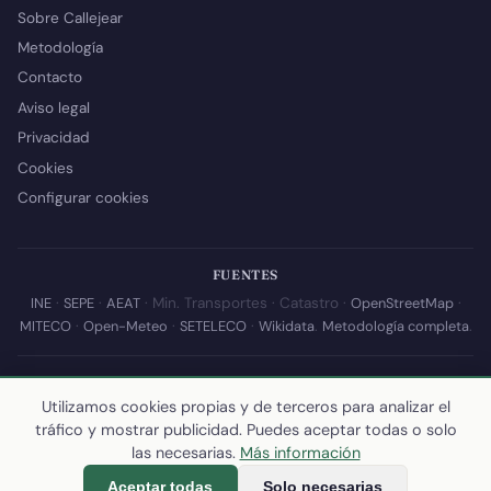
Sobre Callejear
Metodología
Contacto
Aviso legal
Privacidad
Cookies
Configurar cookies
FUENTES
INE
·
SEPE
·
AEAT
· Min. Transportes · Catastro ·
OpenStreetMap
·
MITECO
·
Open-Meteo
·
SETELECO
·
Wikidata
.
Metodología completa
.
© 2026 Callejear.com — Directorio municipal de España con datos
abiertos. Desarrollado y mantenido por
Yoel Castaño
.
Utilizamos cookies propias y de terceros para analizar el
tráfico y mostrar publicidad. Puedes aceptar todas o solo
Última actualización de esta página:
10 de julio de 2026
·
Cómo
las necesarias.
Más información
calculamos los datos
Aceptar todas
Solo necesarias