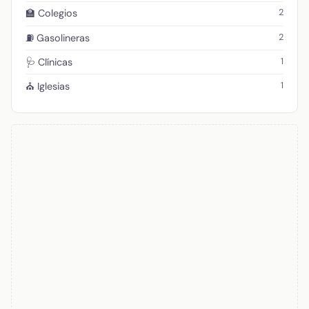
2
🏫 Colegios
2
⛽ Gasolineras
1
🩺 Clínicas
1
⛪ Iglesias