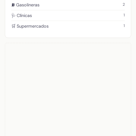
2
⛽ Gasolineras
1
🩺 Clínicas
1
🛒 Supermercados