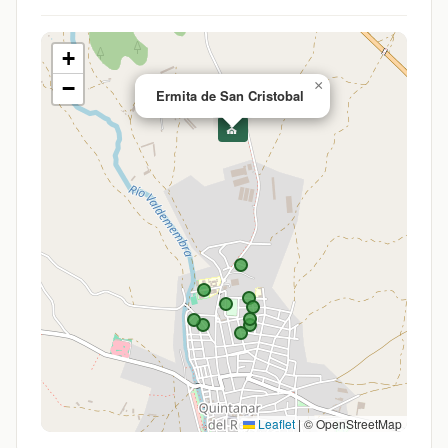
+
−
×
Ermita de San Cristobal
⛪
Leaflet
|
© OpenStreetMap