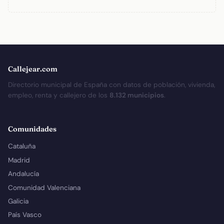
Callejear.com
Directorio municipal de España con datos de población, vivienda,
empleo, renta y callejero de los
8.132 municipios
.
Comunidades
Cataluña
Madrid
Andalucía
Comunidad Valenciana
Galicia
País Vasco