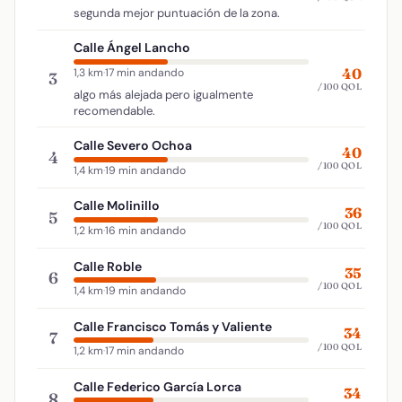
segunda mejor puntuación de la zona.
Calle Ángel Lancho
40
1,3 km
·
17 min andando
3
/100 QOL
algo más alejada pero igualmente
recomendable.
Calle Severo Ochoa
40
4
/100 QOL
1,4 km
·
19 min andando
Calle Molinillo
36
5
/100 QOL
1,2 km
·
16 min andando
Calle Roble
35
6
/100 QOL
1,4 km
·
19 min andando
Calle Francisco Tomás y Valiente
34
7
/100 QOL
1,2 km
·
17 min andando
Calle Federico García Lorca
34
8