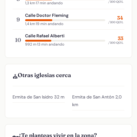
/100 QOL
1,3 km
·
17 min andando
Calle Doctor Fleming
34
9
/100 QOL
1,4 km
·
19 min andando
Calle Rafael Alberti
33
10
/100 QOL
992 m
·
13 min andando
Otras iglesias cerca
⛪
Ermita de San Isidro
32 m
Ermita de San Antón
2,0
km
¿Te planteas vivir en la zona?