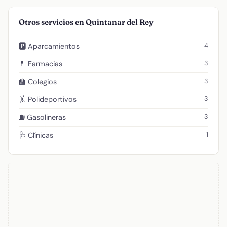
Otros servicios en Quintanar del Rey
4
🅿️ Aparcamientos
3
💊 Farmacias
3
🏫 Colegios
3
🤸 Polideportivos
3
⛽ Gasolineras
1
🩺 Clínicas