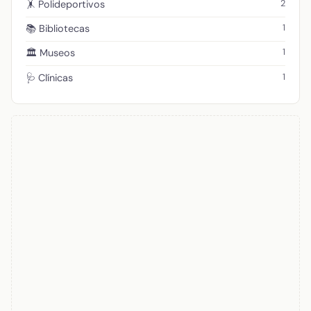
2
🤸 Polideportivos
1
📚 Bibliotecas
1
🏛️ Museos
1
🩺 Clínicas