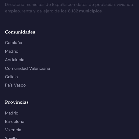
Directorio municipal de España con datos de población, vivienda,
empleo, renta y callejero de los
8.132 municipios
.
Comunidades
Cataluña
Madrid
Andalucía
Comunidad Valenciana
Galicia
País Vasco
Provincias
Madrid
Barcelona
Valencia
Sevilla