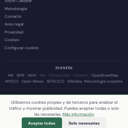
Sobre Callejear
Metodología
Contacto
Aviso legal
Privacidad
Cookies
Configurar cookies
FUENTES
INE
·
SEPE
·
AEAT
· Min. Transportes · Catastro ·
OpenStreetMap
·
MITECO
·
Open-Meteo
·
SETELECO
·
Wikidata
.
Metodología completa
.
© 2026 Callejear.com — Directorio municipal de España con datos
abiertos. Desarrollado y mantenido por
Yoel Castaño
.
Utilizamos cookies propias y de terceros para analizar el
tráfico y mostrar publicidad. Puedes aceptar todas o solo
Última actualización de esta página:
10 de julio de 2026
·
Cómo
las necesarias.
Más información
calculamos los datos
Aceptar todas
Solo necesarias