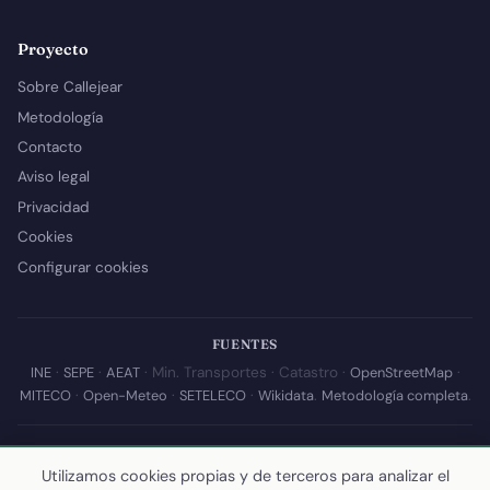
Proyecto
Sobre Callejear
Metodología
Contacto
Aviso legal
Privacidad
Cookies
Configurar cookies
FUENTES
INE
·
SEPE
·
AEAT
· Min. Transportes · Catastro ·
OpenStreetMap
·
MITECO
·
Open-Meteo
·
SETELECO
·
Wikidata
.
Metodología completa
.
© 2026 Callejear.com — Directorio municipal de España con datos
abiertos. Desarrollado y mantenido por
Yoel Castaño
.
Utilizamos cookies propias y de terceros para analizar el