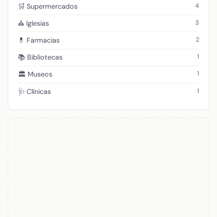
4
🛒 Supermercados
3
⛪ Iglesias
2
💊 Farmacias
1
📚 Bibliotecas
1
🏛️ Museos
1
🩺 Clínicas