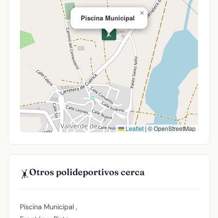
×
Piscina Municipal
🤸
Leaflet
|
© OpenStreetMap
Otros polideportivos cerca
🤸
Piscina Municipal ,