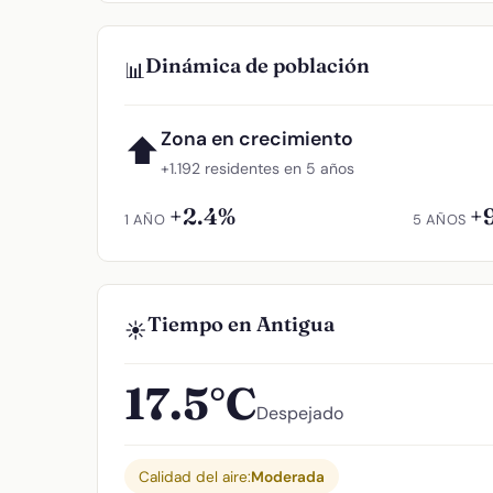
Dinámica de población
📊
Zona en crecimiento
⬆
+1.192 residentes en 5 años
+2.4%
+
1 AÑO
5 AÑOS
Tiempo en Antigua
☀️
17.5°C
Despejado
Calidad del aire:
Moderada