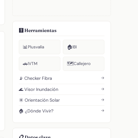
🧮 Herramientas
📊
🏠
Plusvalía
IBI
🚗
🗺️
IVTM
Callejero
→
📡 Checker Fibra
→
🌊 Visor Inundación
→
☀️ Orientación Solar
→
🏠 ¿Dónde Vivir?
📋 Datos clave