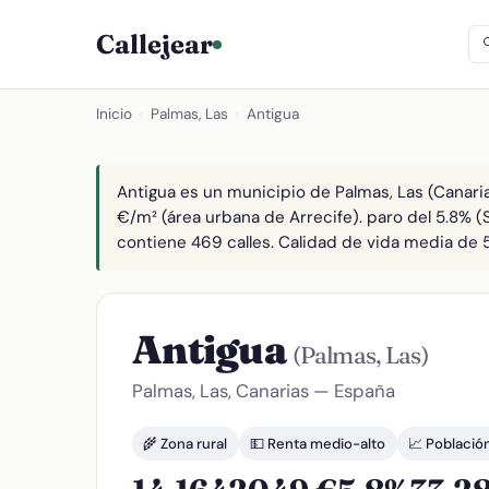
Callejear
Inicio
›
Palmas, Las
›
Antigua
Antigua es un municipio de Palmas, Las (Canaria
€/m² (área urbana de Arrecife). paro del 5.8% (
contiene 469 calles. Calidad de vida media de 5
Antigua
(Palmas, Las)
Palmas, Las, Canarias — España
🌾 Zona rural
💵 Renta medio-alto
📈 Població