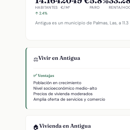
14.164
2049 €
5.8%
33.28
HABITANTES
€/M²
PARO
RENTA/HO
↑ 2.4%
Antigua es un municipio de Palmas, Las, a 11.3
Vivir en Antigua
⚖️
✅ Ventajas
Población en crecimiento
Nivel socioeconómico medio-alto
Precios de vivienda moderados
Amplia oferta de servicios y comercio
Vivienda en Antigua
🏠