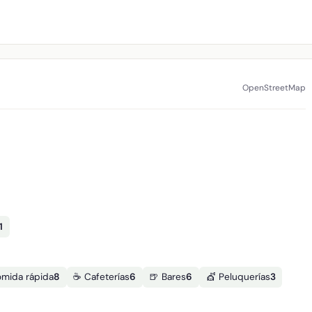
OpenStreetMap
1
omida rápida
8
☕ Cafeterías
6
🍺 Bares
6
💇 Peluquerías
3