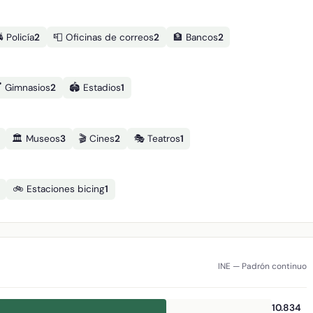
 Policía
2
📮 Oficinas de correos
2
🏦 Bancos
2
️ Gimnasios
2
🏟️ Estadios
1
🏛️ Museos
3
🎬 Cines
2
🎭 Teatros
1
🚲 Estaciones bicing
1
INE — Padrón continuo
10.834