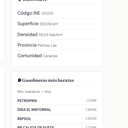
Código INE
35003
Superficie
250,56 km²
Densidad
56,53 hab/km²
Provincia
Palmas, Las
Comunidad
Canarias
⛽ Gasolineras más baratas
Min. Industria — Hoy
1.139€
PETROPRIX
1.255€
DISA EL MATORRAL
1.255€
REPSOL
1.279€
BP CALETA DE FUSTE