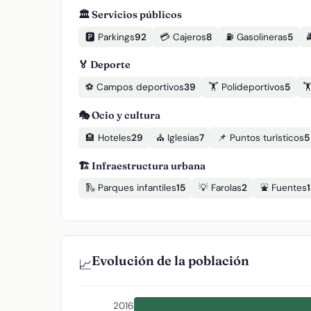
🏛️ Servicios públicos
🅿️ Parkings
92
💳 Cajeros
8
⛽ Gasolineras
5

🏅 Deporte
⚽ Campos deportivos
39
🏋️ Polideportivos
5

🎭 Ocio y cultura
🏨 Hoteles
29
⛪ Iglesias
7
📌 Puntos turísticos
5
🏗️ Infraestructura urbana
🛝 Parques infantiles
15
💡 Farolas
2
⛲ Fuentes
1
Evolución de la población
📈
2016