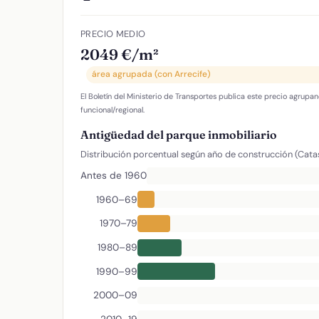
PRECIO MEDIO
2049 €/m²
área agrupada (con Arrecife)
El Boletín del Ministerio de Transportes publica este precio agrupan
funcional/regional.
Antigüedad del parque inmobiliario
Distribución porcentual según año de construcción (Cata
Antes de 1960
1960–69
1970–79
1980–89
1990–99
2000–09