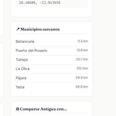
28.40606, -13.943658
📍 Municipios cercanos
11.3 km
Betancuria
12.8 km
Puerto del Rosario
20.7 km
Tuineje
30.1 km
La Oliva
39.9 km
Pájara
56.6 km
Yaiza
⚖️ Comparar Antigua con...