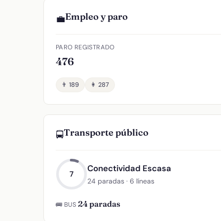
Empleo y paro
💼
PARO REGISTRADO
476
👨 189
👩 287
Transporte público
🚍
Conectividad Escasa
7
24 paradas · 6 líneas
24 paradas
🚌 BUS