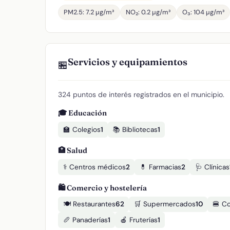
PM2.5: 7.2 µg/m³
NO₂: 0.2 µg/m³
O₃: 104 µg/m³
Servicios y equipamientos
🏪
324 puntos de interés registrados en el municipio.
🎓 Educación
🏫 Colegios
1
📚 Bibliotecas
1
🏥 Salud
⚕️ Centros médicos
2
💊 Farmacias
2
🩺 Clínicas
🛍️ Comercio y hostelería
🍽️ Restaurantes
62
🛒 Supermercados
10
🍔 C
🥖 Panaderías
1
🍎 Fruterías
1