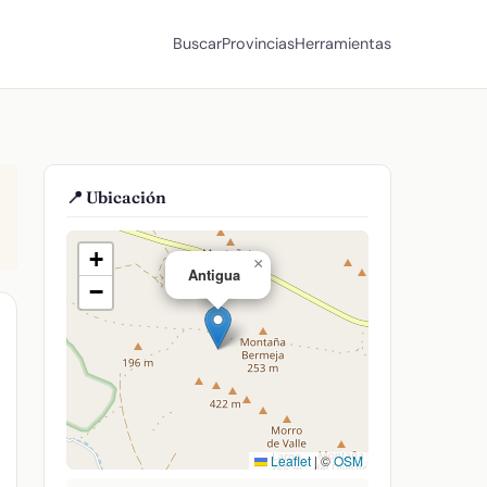
Buscar
Provincias
Herramientas
📍 Ubicación
+
×
Antigua
−
Leaflet
|
©
OSM