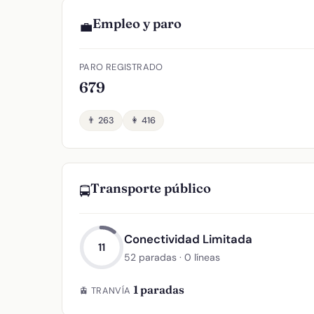
Empleo y paro
💼
PARO REGISTRADO
679
👨 263
👩 416
Transporte público
🚍
Conectividad Limitada
11
52 paradas · 0 líneas
1 paradas
🚊 TRANVÍA