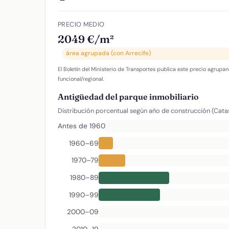
PRECIO MEDIO
2049 €/m²
área agrupada (con Arrecife)
El Boletín del Ministerio de Transportes publica este precio agrupan
funcional/regional.
Antigüedad del parque inmobiliario
Distribución porcentual según año de construcción (Cata
Antes de 1960
1960–69
1970–79
1980–89
1990–99
2000–09