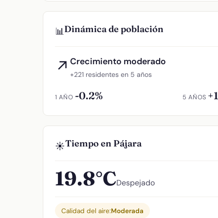
Dinámica de población
📊
Crecimiento moderado
↗
+221 residentes en 5 años
-0.2%
+
1 AÑO
5 AÑOS
Tiempo en Pájara
☀️
19.8°C
Despejado
Calidad del aire:
Moderada