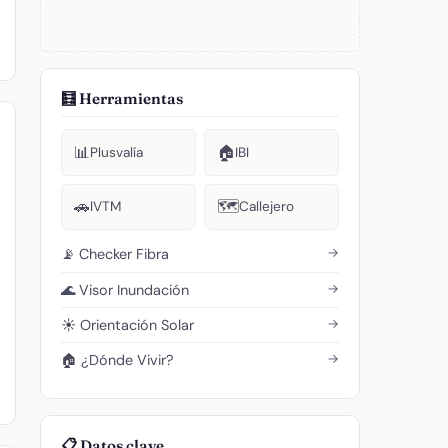
🧮 Herramientas
📊
🏠
Plusvalía
IBI
🚗
🗺️
IVTM
Callejero
→
📡 Checker Fibra
→
🌊 Visor Inundación
→
☀️ Orientación Solar
→
🏠 ¿Dónde Vivir?
📋 Datos clave