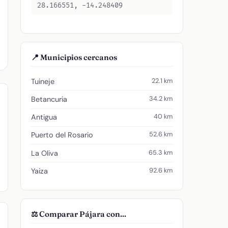
28.166551, -14.248409
📍 Municipios cercanos
22.1 km
Tuineje
34.2 km
Betancuria
40 km
Antigua
52.6 km
Puerto del Rosario
65.3 km
La Oliva
92.6 km
Yaiza
⚖️ Comparar Pájara con...