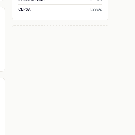
1.299€
CEPSA