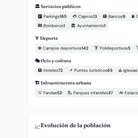
🏛️ Servicios públicos
🅿️ Parkings
165
💳 Cajeros
13
🏦 Bancos
9
⛽ G
🚒 Bomberos
1
🏛️ Ayuntamiento
1
🏅 Deporte
⚽ Campos deportivos
142
🏋️ Polideportivos
5
🎭 Ocio y cultura
🏨 Hoteles
72
📌 Puntos turísticos
65
⛪ Iglesias
🏗️ Infraestructura urbana
💡 Farolas
53
🛝 Parques infantiles
37
🚲 Estaci
Evolución de la población
📈