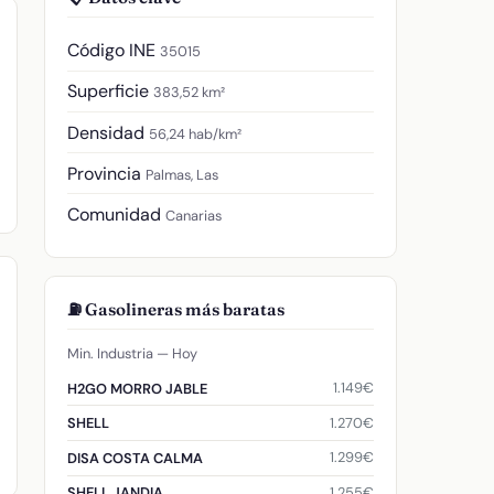
Código INE
35015
Superficie
383,52 km²
Densidad
56,24 hab/km²
Provincia
Palmas, Las
Comunidad
Canarias
⛽ Gasolineras más baratas
Min. Industria — Hoy
1.149€
H2GO MORRO JABLE
1.270€
SHELL
1.299€
DISA COSTA CALMA
1.255€
SHELL JANDIA