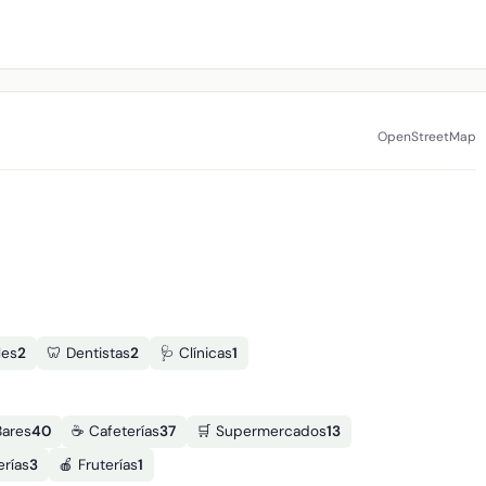
OpenStreetMap
les
2
🦷 Dentistas
2
🩺 Clínicas
1
Bares
40
☕ Cafeterías
37
🛒 Supermercados
13
erías
3
🍎 Fruterías
1