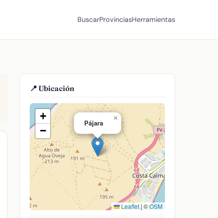
Buscar
Provincias
Herramientas
📍 Ubicación
+
×
Pájara
−
Leaflet
|
©
OSM