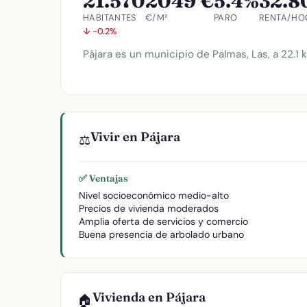
21.570
2049 €
5.4%
32.8
HABITANTES
€/M²
PARO
RENTA/HO
↓ -0.2%
Pájara es un municipio de Palmas, Las, a 22.1 
Vivir en Pájara
⚖️
✅ Ventajas
Nivel socioeconómico medio-alto
Precios de vivienda moderados
Amplia oferta de servicios y comercio
Buena presencia de arbolado urbano
Vivienda en Pájara
🏠