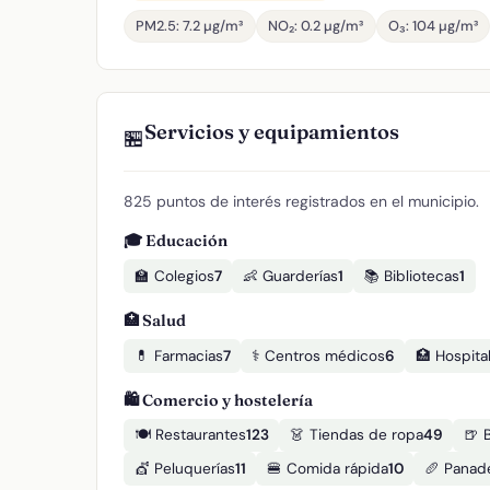
PM2.5: 7.2 µg/m³
NO₂: 0.2 µg/m³
O₃: 104 µg/m³
Servicios y equipamientos
🏪
825 puntos de interés registrados en el municipio.
🎓 Educación
🏫 Colegios
7
👶 Guarderías
1
📚 Bibliotecas
1
🏥 Salud
💊 Farmacias
7
⚕️ Centros médicos
6
🏥 Hospita
🛍️ Comercio y hostelería
🍽️ Restaurantes
123
👗 Tiendas de ropa
49
🍺 
💇 Peluquerías
11
🍔 Comida rápida
10
🥖 Panad