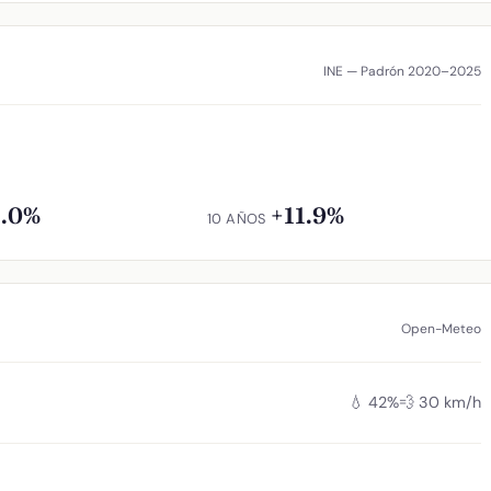
INE — Padrón 2020–2025
1.0%
+11.9%
10 AÑOS
Open-Meteo
💧 42%
💨 30 km/h