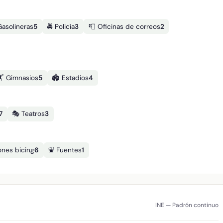
asolineras
5
🚔 Policía
3
📮 Oficinas de correos
2
🏋️ Gimnasios
5
🏟️ Estadios
4
7
🎭 Teatros
3
ones bicing
6
⛲ Fuentes
1
INE — Padrón continuo