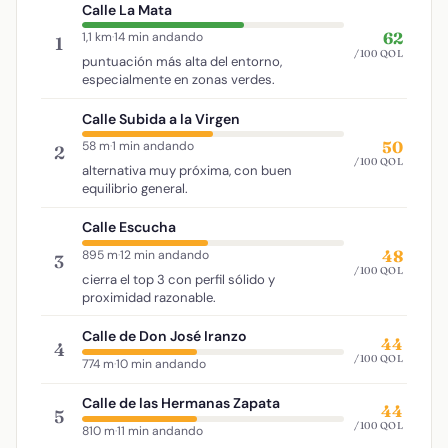
Calle La Mata
62
1,1 km
·
14 min andando
1
/100 QOL
puntuación más alta del entorno,
especialmente en zonas verdes.
Calle Subida a la Virgen
50
58 m
·
1 min andando
2
/100 QOL
alternativa muy próxima, con buen
equilibrio general.
Calle Escucha
48
895 m
·
12 min andando
3
/100 QOL
cierra el top 3 con perfil sólido y
proximidad razonable.
Calle de Don José Iranzo
44
4
/100 QOL
774 m
·
10 min andando
Calle de las Hermanas Zapata
44
5
/100 QOL
810 m
·
11 min andando