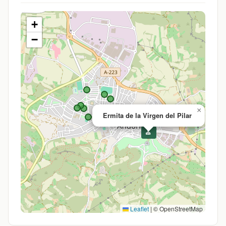
+
−
×
Ermita de la Virgen del Pilar
⛪
Leaflet
|
© OpenStreetMap