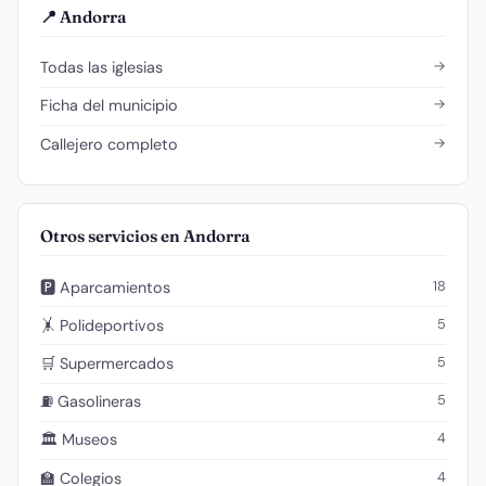
📍 Andorra
→
Todas las iglesias
→
Ficha del municipio
→
Callejero completo
Otros servicios en Andorra
18
🅿️ Aparcamientos
5
🤸 Polideportivos
5
🛒 Supermercados
5
⛽ Gasolineras
4
🏛️ Museos
4
🏫 Colegios