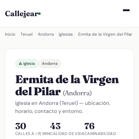
Callejear
Inicio
›
Teruel
›
Andorra
›
Iglesias
›
Ermita de la Virgen del Pilar
⛪ Iglesia
Andorra
Ermita de la Virgen
del Pilar
(Andorra)
Iglesia en Andorra (Teruel) — ubicación,
horario, contacto y entorno.
30
43
76
CALLES A <15 MIN
CALIDAD DE VIDA
CAMINABILIDAD