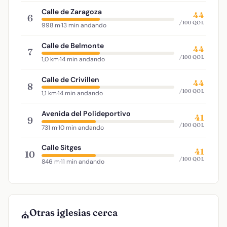
Calle de Zaragoza
44
6
/100 QOL
998 m
·
13 min andando
Calle de Belmonte
44
7
/100 QOL
1,0 km
·
14 min andando
Calle de Crivillen
44
8
/100 QOL
1,1 km
·
14 min andando
Avenida del Polideportivo
41
9
/100 QOL
731 m
·
10 min andando
Calle Sitges
41
10
/100 QOL
846 m
·
11 min andando
Otras iglesias cerca
⛪