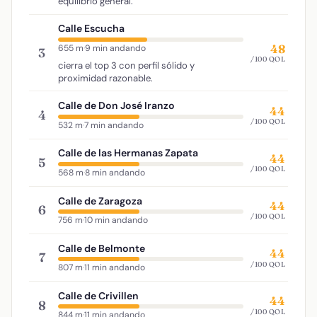
equilibrio general.
Calle Escucha
48
655 m
·
9 min andando
3
/100 QOL
cierra el top 3 con perfil sólido y
proximidad razonable.
Calle de Don José Iranzo
44
4
/100 QOL
532 m
·
7 min andando
Calle de las Hermanas Zapata
44
5
/100 QOL
568 m
·
8 min andando
Calle de Zaragoza
44
6
/100 QOL
756 m
·
10 min andando
Calle de Belmonte
44
7
/100 QOL
807 m
·
11 min andando
Calle de Crivillen
44
8
/100 QOL
844 m
·
11 min andando