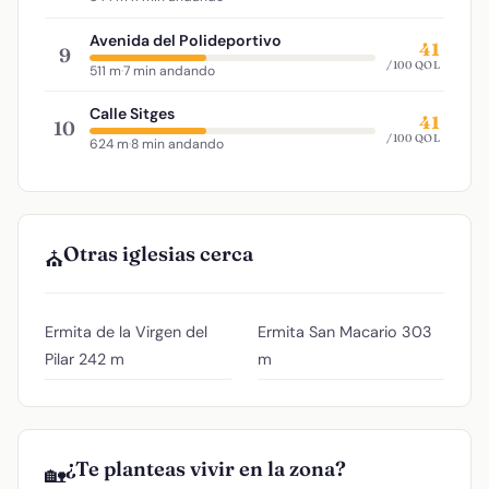
Avenida del Polideportivo
41
9
/100 QOL
511 m
·
7 min andando
Calle Sitges
41
10
/100 QOL
624 m
·
8 min andando
Otras iglesias cerca
⛪
Ermita de la Virgen del
Ermita San Macario
303
Pilar
242 m
m
¿Te planteas vivir en la zona?
🏡