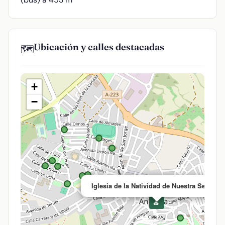
Ubicación y calles destacadas
🗺️
+
−
Iglesia de la Natividad de Nuestra Señora
⛪