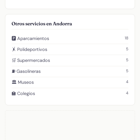
Otros servicios en Andorra
18
🅿️ Aparcamientos
5
🤸 Polideportivos
5
🛒 Supermercados
5
⛽ Gasolineras
4
🏛️ Museos
4
🏫 Colegios