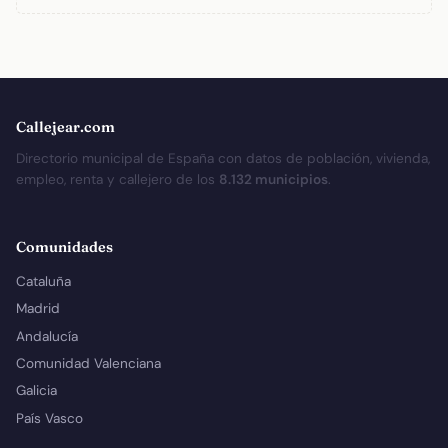
Callejear.com
Directorio municipal de España con datos de población, vivienda,
empleo, renta y callejero de los
8.132 municipios
.
Comunidades
Cataluña
Madrid
Andalucía
Comunidad Valenciana
Galicia
País Vasco