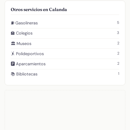
Otros servicios en Calanda
5
⛽ Gasolineras
3
🏫 Colegios
2
🏛️ Museos
2
🤸 Polideportivos
2
🅿️ Aparcamientos
1
📚 Bibliotecas