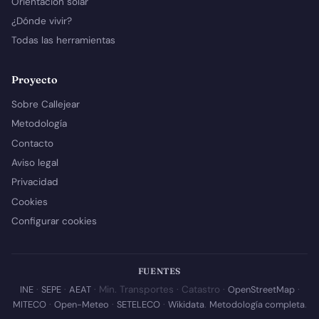
Orientación solar
¿Dónde vivir?
Todas las herramientas
Proyecto
Sobre Callejear
Metodología
Contacto
Aviso legal
Privacidad
Cookies
Configurar cookies
FUENTES
INE
·
SEPE
·
AEAT
· Min. Transportes · Catastro ·
OpenStreetMap
·
MITECO
·
Open-Meteo
·
SETELECO
·
Wikidata
.
Metodología completa
.