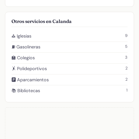
Otros servicios en Calanda
9
⛪ Iglesias
5
⛽ Gasolineras
3
🏫 Colegios
2
🤸 Polideportivos
2
🅿️ Aparcamientos
1
📚 Bibliotecas