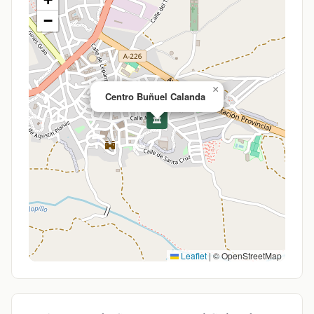
−
×
Centro Buñuel Calanda
🏛️
Leaflet
|
© OpenStreetMap