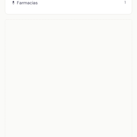
1
💊 Farmacias