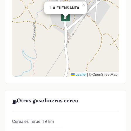
×
LA FUENSANTA
⛽
Leaflet
|
© OpenStreetMap
Otras gasolineras cerca
⛽
Cereales Teruel
1,9 km