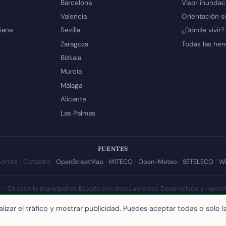
Barcelona
Visor inundac
Valencia
Orientación s
iana
Sevilla
¿Dónde vivir?
Zaragoza
Todas las her
Bizkaia
Murcia
Málaga
Alicante
Las Palmas
FUENTES
ortes · Catastro ·
OpenStreetMap
·
MITECO
·
Open-Meteo
·
SETELECO
·
Wi
 — Directorio municipal de España con datos abiertos. Desarrollado y mante
a actualización de esta página:
10 de julio de 2026
·
Cómo calculamos los 
lizar el tráfico y mostrar publicidad. Puedes aceptar todas o solo l