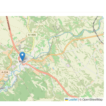
Leaflet
|
© OpenStreetMap