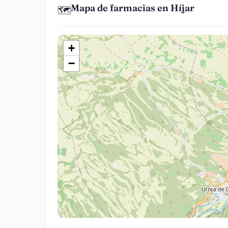
Mapa de farmacias en Híjar
🗺️
+
−