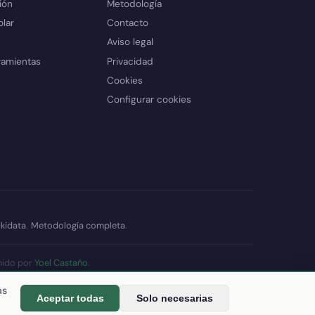
ión
Metodología
olar
Contacto
Aviso legal
ramientas
Privacidad
Cookies
Configurar cookies
kidata
.
Metodología completa
.
nido por
Yoel Castaño
.
datos
as
Aceptar todas
Solo necesarias