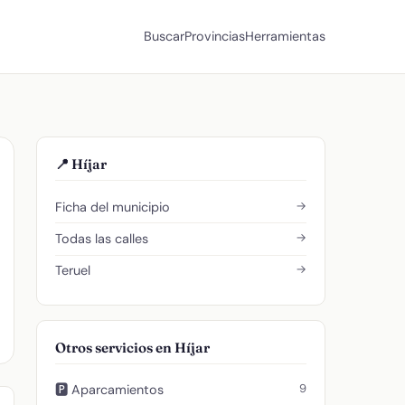
Buscar
Provincias
Herramientas
📍 Híjar
→
Ficha del municipio
→
Todas las calles
→
Teruel
Otros servicios en Híjar
9
🅿️ Aparcamientos