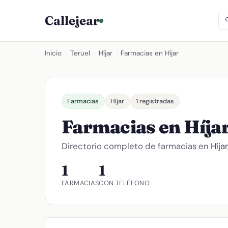
Callejear
Inicio
›
Teruel
›
Híjar
›
Farmacias en Híjar
Farmacias
Híjar
1 registradas
Farmacias en Híja
Directorio completo de farmacias en
Híjar
1
1
FARMACIAS
CON TELÉFONO