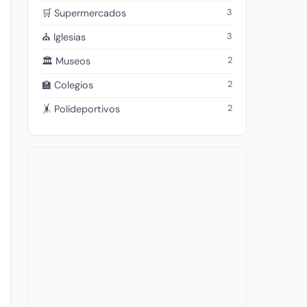
3
🛒 Supermercados
3
⛪ Iglesias
2
🏛️ Museos
2
🏫 Colegios
2
🤸 Polideportivos