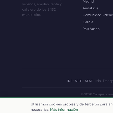
Madrid
vivienda, empleo, renta y
Andalucía
callejero de los
8.132
municipios
.
Comunidad Valenc
Galicia
País Vasco
INE
·
SEPE
·
AEAT
· Min. Transp
© 2026 Callejear.com
Últim
Utilizamos cookies propias y de terceros para ana
necesarias.
Más información