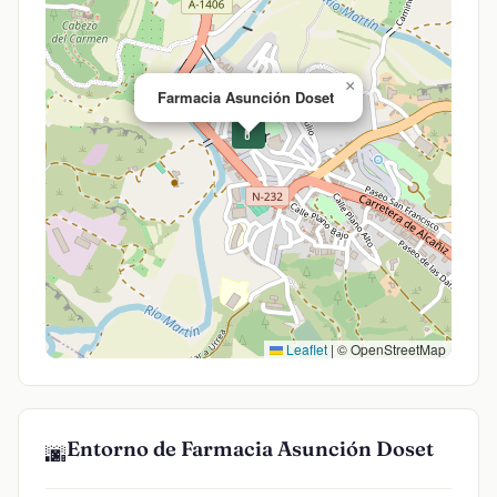
×
Farmacia Asunción Doset
💊
Leaflet
|
© OpenStreetMap
Entorno de Farmacia Asunción Doset
🌆