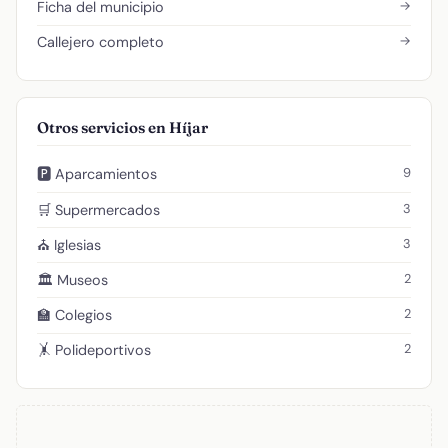
→
Ficha del municipio
→
Callejero completo
Otros servicios en Híjar
9
🅿️ Aparcamientos
3
🛒 Supermercados
3
⛪ Iglesias
2
🏛️ Museos
2
🏫 Colegios
2
🤸 Polideportivos