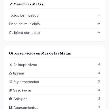
📍 Mas de las Matas
→
Todos los museos
→
Ficha del municipio
→
Callejero completo
Otros servicios en Mas de las Matas
4
🤸 Polideportivos
4
⛪ Iglesias
3
🛒 Supermercados
3
⛽ Gasolineras
2
🏫 Colegios
2
🅿️ Aparcamientos