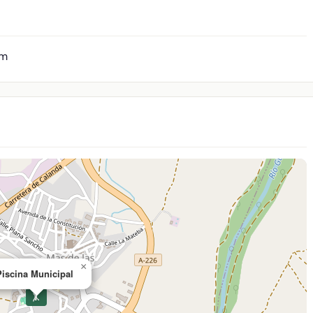
 m
×
Piscina Municipal
🤸