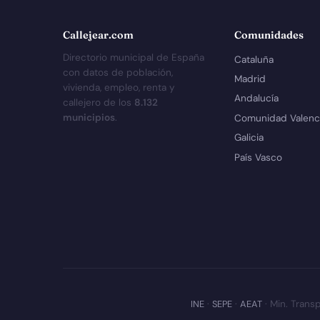
Callejear.com
Comunidades
Directorio municipal de España
Cataluña
con datos de población,
Madrid
vivienda, empleo, renta y
Andalucía
callejero de los
8.132
municipios
.
Comunidad Valenc
Galicia
País Vasco
INE
·
SEPE
·
AEAT
· Min. Transp