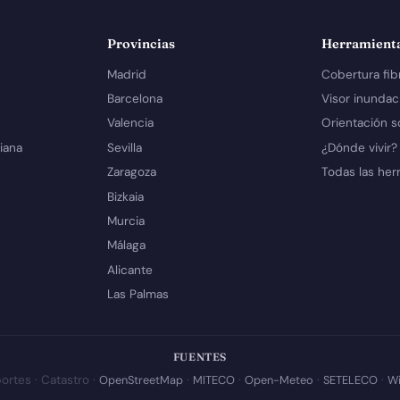
Provincias
Herramient
Madrid
Cobertura fib
Barcelona
Visor inundac
Valencia
Orientación s
iana
Sevilla
¿Dónde vivir?
Zaragoza
Todas las her
Bizkaia
Murcia
Málaga
Alicante
Las Palmas
FUENTES
ortes · Catastro ·
OpenStreetMap
·
MITECO
·
Open-Meteo
·
SETELECO
·
Wi