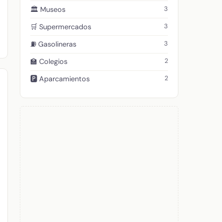
3
🏛️ Museos
3
🛒 Supermercados
3
⛽ Gasolineras
2
🏫 Colegios
2
🅿️ Aparcamientos