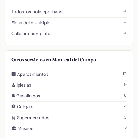
→
Todos los polideportivos
→
Ficha del municipio
→
Callejero completo
Otros servicios en Monreal del Campo
10
🅿️ Aparcamientos
9
⛪ Iglesias
8
⛽ Gasolineras
4
🏫 Colegios
3
🛒 Supermercados
2
🏛️ Museos